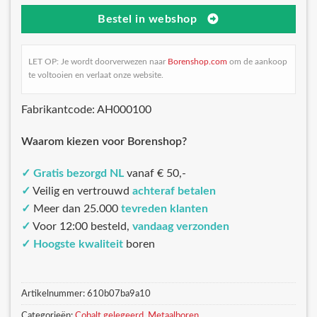
Bestel in webshop
LET OP: Je wordt doorverwezen naar
Borenshop.com
om de aankoop
te voltooien en verlaat onze website.
Fabrikantcode: AH000100
Waarom kiezen voor Borenshop?
✓
Gratis bezorgd NL
vanaf € 50,-
✓
Veilig en vertrouwd
achteraf betalen
✓
Meer dan 25.000
tevreden klanten
✓
Voor 12:00 besteld,
vandaag verzonden
✓
Hoogste kwaliteit
boren
Artikelnummer:
610b07ba9a10
Categorieën:
Cobalt gelegeerd
,
Metaalboren