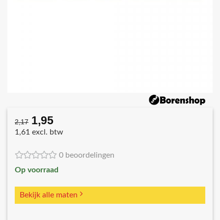
1,95
Oorspronkelijke
Huidige
2,17
prijs
prijs
1,61 excl. btw
was:
is:
€2,17.
€1,95.
0 beoordelingen
Op voorraad
Bekijk alle maten