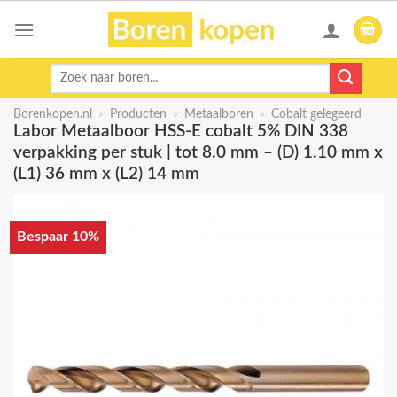
Skip
to
content
Zoeken
naar:
Borenkopen.nl
»
Producten
»
Metaalboren
»
Cobalt gelegeerd
Labor Metaalboor HSS-E cobalt 5% DIN 338
verpakking per stuk | tot 8.0 mm – (D) 1.10 mm x
(L1) 36 mm x (L2) 14 mm
Bespaar 10%