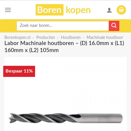
Skip
to
content
Zoeken
naar:
Borenkopen.nl
»
Producten
»
Houtboren
»
Machinale houtboor
Labor Machinale houtboren – (D) 16.0mm x (L1)
160mm x (L2) 105mm
Bespaar 11%