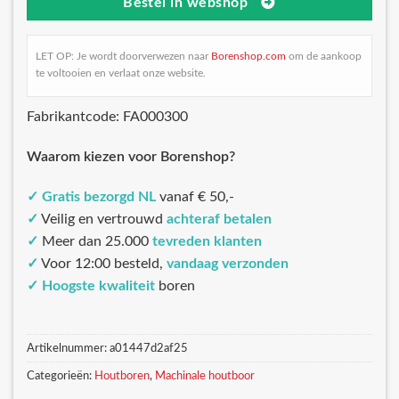
Bestel in webshop
LET OP: Je wordt doorverwezen naar
Borenshop.com
om de aankoop
te voltooien en verlaat onze website.
Fabrikantcode: FA000300
Waarom kiezen voor Borenshop?
✓
Gratis bezorgd NL
vanaf € 50,-
✓
Veilig en vertrouwd
achteraf betalen
✓
Meer dan 25.000
tevreden klanten
✓
Voor 12:00 besteld,
vandaag verzonden
✓
Hoogste kwaliteit
boren
Artikelnummer:
a01447d2af25
Categorieën:
Houtboren
,
Machinale houtboor