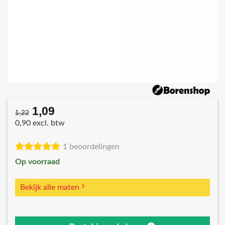
1,09
Oorspronkelijke
Huidige
1,22
prijs
prijs
0,90 excl. btw
was:
is:
€1,22.
€1,09.
1 beoordelingen
Op voorraad
Bekijk alle maten