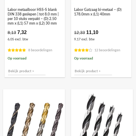
Labor metaalboor HSS-S blank
Labor Gatzaag bi-metaal – (D)
DIN 338 geslepen | tot 8.0 mm |
178.0mm x (L1) 40mm
per 10 stuks verpakt – (D) 2.50
mm x (L1) 57 mm x (L2) 30 mm
Oorspronkelijke
7,32
Huidige
Oorspronkelijke
11,10
Huidige
8,13
12,33
prijs
prijs
prijs
prijs
6,05 excl. btw
9,17 excl. btw
was:
is:
was:
is:
€8,13.
€7,32.
€12,33.
€11,10.
8 beoordelingen
12 beoordelingen
Op voorraad
Op voorraad
Bekijk product >
Bekijk product >