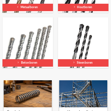
Metaalboren
Houtboren
Betonboren
Steenboren