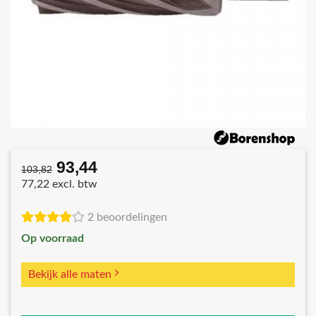
93,44
Oorspronkelijke
Huidige
103,82
prijs
prijs
77,22 excl. btw
was:
is:
€103,82.
€93,44.
2 beoordelingen
Op voorraad
Bekijk alle maten