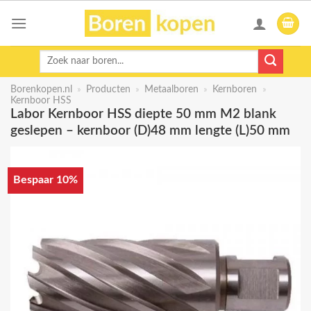
Skip
to
content
Zoeken
naar:
Borenkopen.nl
»
Producten
»
Metaalboren
»
Kernboren
»
Kernboor HSS
Labor Kernboor HSS diepte 50 mm M2 blank
geslepen – kernboor (D)48 mm lengte (L)50 mm
Bespaar 10%