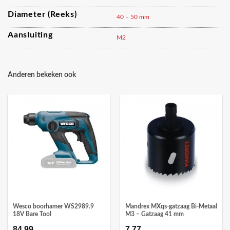
Diameter (reeks)
40 – 50 mm
Aansluiting
M2
Anderen bekeken ook
Wesco boorhamer WS2989.9
Mandrex MXqs-gatzaag Bi-Metaal
18V Bare Tool
M3 – Gatzaag 41 mm
84,99
7,77