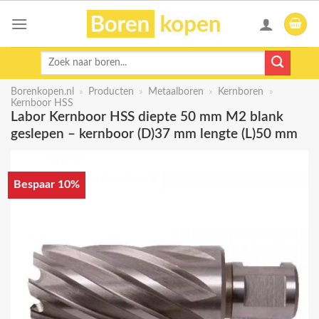
Skip
to
content
Zoeken
naar:
Borenkopen.nl
»
Producten
»
Metaalboren
»
Kernboren
»
Kernboor HSS
Labor Kernboor HSS diepte 50 mm M2 blank
geslepen – kernboor (D)37 mm lengte (L)50 mm
Bespaar 10%