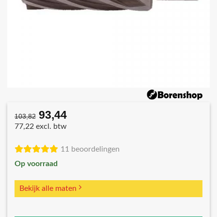
93,44
Oorspronkelijke
Huidige
103,82
prijs
prijs
77,22 excl. btw
was:
is:
€103,82.
€93,44.
11 beoordelingen
Op voorraad
Bekijk alle maten