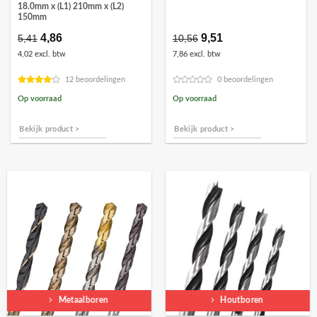
18.0mm x (L1) 210mm x (L2)
150mm
Oorspronkelijke
4,86
Huidige
Oorspronkelijke
9,51
Huidige
5,41
10,56
prijs
prijs
prijs
prijs
4,02 excl. btw
7,86 excl. btw
was:
is:
was:
is:
€5,41.
€4,86.
€10,56.
€9,51.
12 beoordelingen
0 beoordelingen
Op voorraad
Op voorraad
Bekijk product >
Bekijk product >
Metaalboren
Houtboren