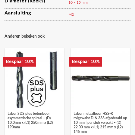
Diameter (reeks)
10 – 15 mm
Aansluiting
M2
Anderen bekeken ook
Bespaar 10%
Bespaar 10%
Labor SDS plus betonboor
Labor metaalboor HSS-R
asymmetrische spiraal – (D)
rolgewalst DIN 338 afgedraaid op
10.0mm x (L1) 250mm x (L2)
10 mm | per stuk verpakt – (D)
190mm
22.00 mm x (L1) 215 mm x (L2)
145 mm