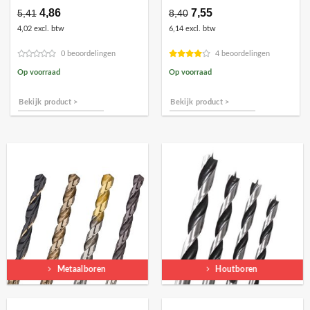
Oorspronkelijke
4,86
Huidige
Oorspronkelijke
7,55
Huidige
5,41
8,40
prijs
prijs
prijs
prijs
4,02 excl. btw
6,14 excl. btw
was:
is:
was:
is:
€5,41.
€4,86.
€8,40.
€7,55.
0 beoordelingen
4 beoordelingen
Op voorraad
Op voorraad
Bekijk product >
Bekijk product >
Metaalboren
Houtboren