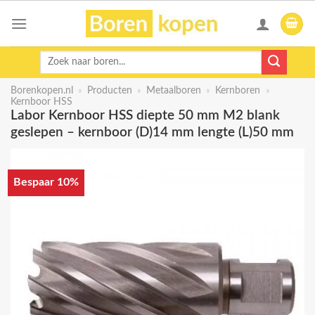
Skip
to
content
Zoeken
naar:
Borenkopen.nl
»
Producten
»
Metaalboren
»
Kernboren
»
Kernboor HSS
Labor Kernboor HSS diepte 50 mm M2 blank
geslepen – kernboor (D)14 mm lengte (L)50 mm
Bespaar 10%