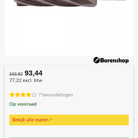
93,44
Oorspronkelijke
Huidige
103,82
prijs
prijs
77,22 excl. btw
was:
is:
€103,82.
€93,44.
7 beoordelingen
Op voorraad
Bekijk alle maten