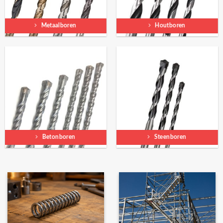
Metaalboren
Houtboren
Betonboren
Steenboren