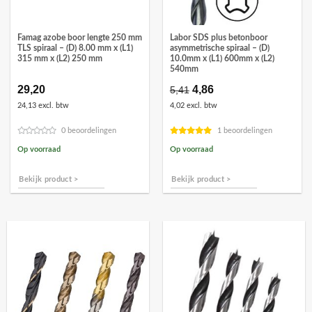
Famag azobe boor lengte 250 mm
Labor SDS plus betonboor
TLS spiraal – (D) 8.00 mm x (L1)
asymmetrische spiraal – (D)
315 mm x (L2) 250 mm
10.0mm x (L1) 600mm x (L2)
540mm
29,20
Oorspronkelijke
4,86
Huidige
5,41
prijs
prijs
24,13 excl. btw
4,02 excl. btw
was:
is:
€5,41.
€4,86.
0 beoordelingen
1 beoordelingen
Op voorraad
Op voorraad
Bekijk product >
Bekijk product >