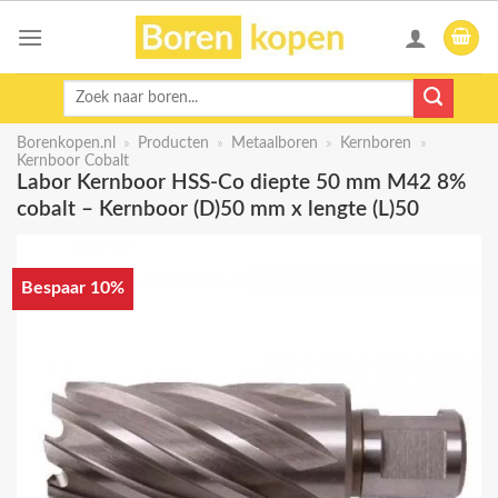
Skip
to
content
Zoeken
naar:
Borenkopen.nl
»
Producten
»
Metaalboren
»
Kernboren
»
Kernboor Cobalt
Labor Kernboor HSS-Co diepte 50 mm M42 8%
cobalt – Kernboor (D)50 mm x lengte (L)50
Bespaar 10%