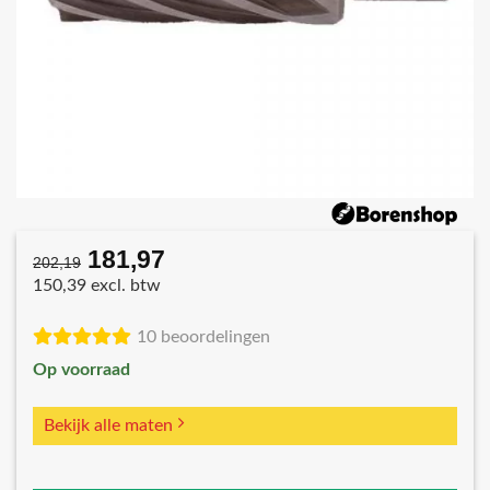
181,97
Oorspronkelijke
Huidige
202,19
prijs
prijs
150,39 excl. btw
was:
is:
€202,19.
€181,97.
10 beoordelingen
Op voorraad
Bekijk alle maten