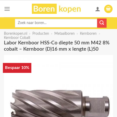
Skip
to
content
Zoeken
naar:
Borenkopen.nl
»
Producten
»
Metaalboren
»
Kernboren
»
Kernboor Cobalt
Labor Kernboor HSS-Co diepte 50 mm M42 8%
cobalt – Kernboor (D)16 mm x lengte (L)50
Bespaar 10%