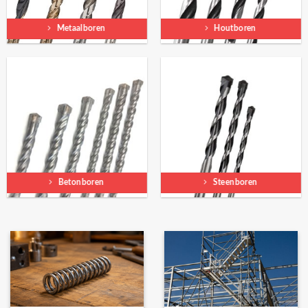
Metaalboren
Houtboren
Betonboren
Steenboren