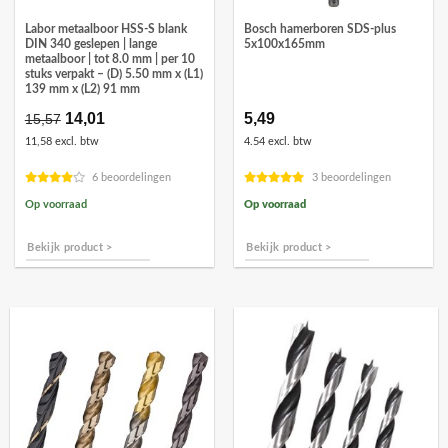
Labor metaalboor HSS-S blank
Bosch hamerboren SDS-plus
DIN 340 geslepen | lange
5x100x165mm
metaalboor | tot 8.0 mm | per 10
stuks verpakt – (D) 5.50 mm x (L1)
139 mm x (L2) 91 mm
Oorspronkelijke
14,01
Huidige
5,49
15,57
prijs
prijs
11,58 excl. btw
4.54 excl. btw
was:
is:
€15,57.
€14,01.
6 beoordelingen
3 beoordelingen
Op voorraad
Op voorraad
Bekijk product >
Bekijk product >