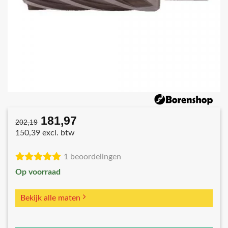
181,97
Oorspronkelijke
Huidige
202,19
prijs
prijs
150,39 excl. btw
was:
is:
€202,19.
€181,97.
1 beoordelingen
Op voorraad
Bekijk alle maten