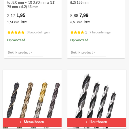
tot 8.0 mm – (D) 3.90 mm x (L1)
(L2) 155mm
75 mm x (L2) 43 mm
Oorspronkelijke
1,95
Huidige
Oorspronkelijke
7,99
Huidige
2,17
8,88
prijs
prijs
prijs
prijs
1,61 excl. btw
6,60 excl. btw
was:
is:
was:
is:
€2,17.
€1,95.
€8,88.
€7,99.
8 beoordelingen
9 beoordelingen
Op voorraad
Op voorraad
Bekijk product >
Bekijk product >
Metaalboren
Houtboren