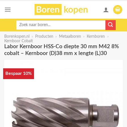
Skip
to
content
Zoeken
naar:
Borenkopen.nl
»
Producten
»
Metaalboren
»
Kernboren
»
Kernboor Cobalt
Labor Kernboor HSS-Co diepte 30 mm M42 8%
cobalt – Kernboor (D)38 mm x lengte (L)30
Bespaar 10%