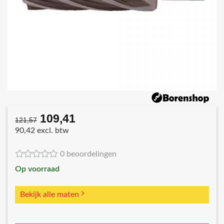
109,41
Oorspronkelijke
Huidige
121,57
prijs
prijs
90,42 excl. btw
was:
is:
€121,57.
€109,41.
0 beoordelingen
Op voorraad
Bekijk alle maten