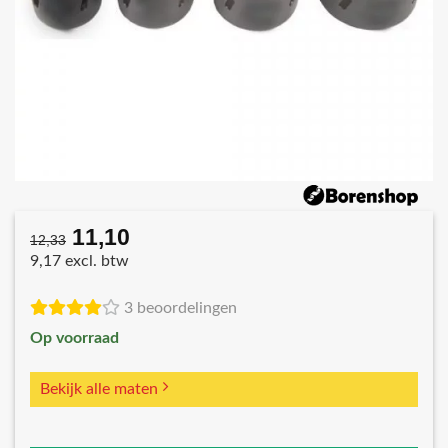
11,10
Oorspronkelijke
Huidige
12,33
prijs
prijs
9,17 excl. btw
was:
is:
€12,33.
€11,10.
3 beoordelingen
Op voorraad
Bekijk alle maten