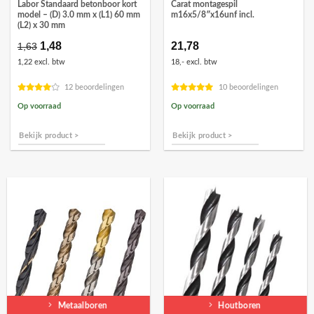
Labor Standaard betonboor kort
Carat montagespil
model – (D) 3.0 mm x (L1) 60 mm
m16x5/8″x16unf incl.
(L2) x 30 mm
Oorspronkelijke
1,48
Huidige
21,78
1,63
prijs
prijs
1,22 excl. btw
18,- excl. btw
was:
is:
€1,63.
€1,48.
12 beoordelingen
10 beoordelingen
Op voorraad
Op voorraad
Bekijk product >
Bekijk product >
Metaalboren
Houtboren