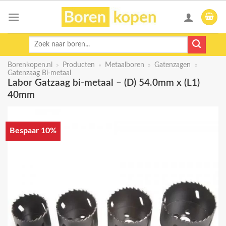
Skip
to
content
Zoeken
naar:
Borenkopen.nl
»
Producten
»
Metaalboren
»
Gatenzagen
»
Gatenzaag Bi-metaal
Labor Gatzaag bi-metaal – (D) 54.0mm x (L1)
40mm
Bespaar 10%