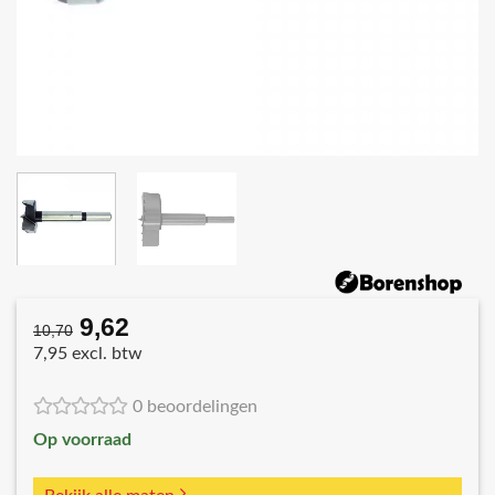
9,62
Oorspronkelijke
Huidige
10,70
prijs
prijs
7,95 excl. btw
was:
is:
€10,70.
€9,62.
0 beoordelingen
Op voorraad