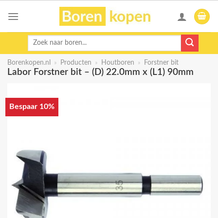
Skip
to
content
Zoeken
naar:
Borenkopen.nl
»
Producten
»
Houtboren
»
Forstner bit
Labor Forstner bit – (D) 22.0mm x (L1) 90mm
Bespaar 10%