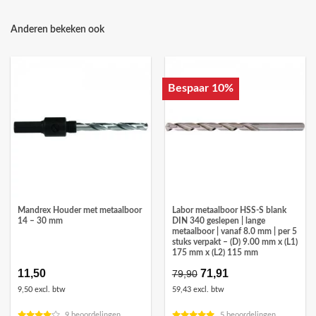
Anderen bekeken ook
Bespaar 10%
Mandrex Houder met metaalboor
Labor metaalboor HSS-S blank
14 – 30 mm
DIN 340 geslepen | lange
metaalboor | vanaf 8.0 mm | per 5
stuks verpakt – (D) 9.00 mm x (L1)
175 mm x (L2) 115 mm
11,50
Oorspronkelijke
71,91
Huidige
79,90
prijs
prijs
9,50 excl. btw
59,43 excl. btw
was:
is:
€79,90.
€71,91.
9 beoordelingen
5 beoordelingen