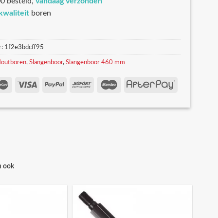
0 besteld,
vandaag verzonden
kwaliteit
boren
r:
1f2e3bdcff95
outboren
,
Slangenboor
,
Slangenboor 460 mm
n ook