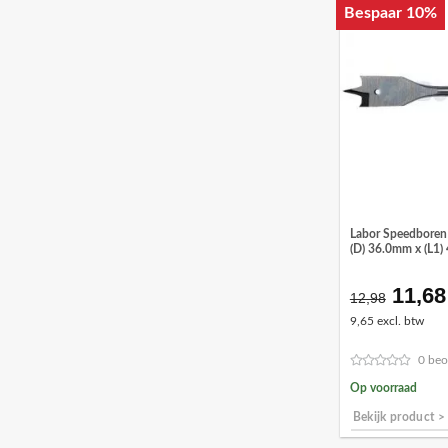
Bespaar 10%
Labor Speedboren 
(D) 36.0mm x (L1
11,68
Oorsp
12,98
prijs
9,65 excl. btw
was:
€12,9
0 beo
Op voorraad
Bekijk product >