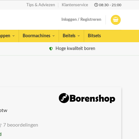
08:30 - 21:00
Tips & Adviezen
Klantenservice
Inloggen / Registreren
appen
Boormachines
Beitels
Bitsets
Hoge kwaliteit boren
 btw
7 beoordelingen
d