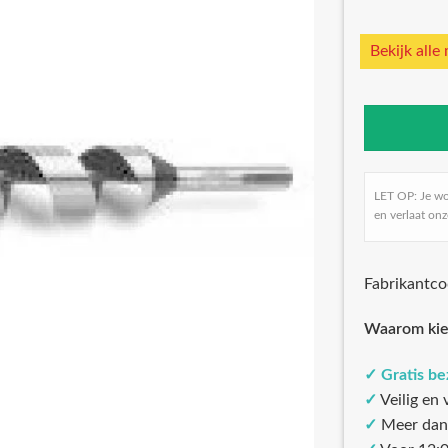
Bekijk alle
LET OP: Je w
en verlaat onz
Fabrikantc
Waarom kie
✓
Gratis b
✓
Veilig en
✓
Meer dan