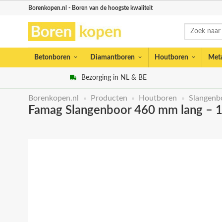
Skip
Borenkopen.nl - Boren van de hoogste kwaliteit
to
Zoeken
content
naar:
Betonboren
Diamantboren
Houtboren
Met
Bezorging in NL & BE
Borenkopen.nl
»
Producten
»
Houtboren
»
Slangenb
Famag Slangenboor 460 mm lang –