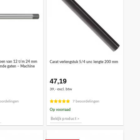
pen van 12 t/m 24 mm
Carat verlengstuk 5/4 unc lengte 200 mm
ende gaten – Machine
47,19
ronkelijke
Huidige
prijs
39,- excl. btw
is:
4.
€19,21.
oordelingen
7 beoordelingen
Op voorraad
Bekijk product >