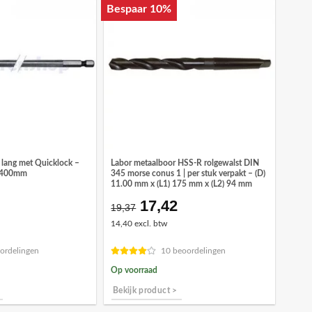
Bespaar 10%
lang met Quicklock –
Labor metaalboor HSS-R rolgewalst DIN
) 400mm
345 morse conus 1 | per stuk verpakt – (D)
11.00 mm x (L1) 175 mm x (L2) 94 mm
17,42
ronkelijke
Huidige
Oorspronkelijke
Huidige
19,37
prijs
prijs
prijs
14,40 excl. btw
is:
was:
is:
8.
€11,68.
€19,37.
€17,42.
ordelingen
10 beoordelingen
Op voorraad
Bekijk product >