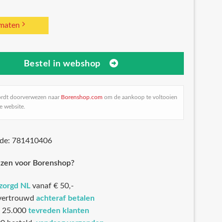
 maten
Bestel in webshop
ordt doorverwezen naar
Borenshop.com
om de aankoop te voltooien
e website.
ode: 781410406
zen voor Borenshop?
ezorgd NL
vanaf € 50,-
 vertrouwd
achteraf betalen
 25.000
tevreden klanten