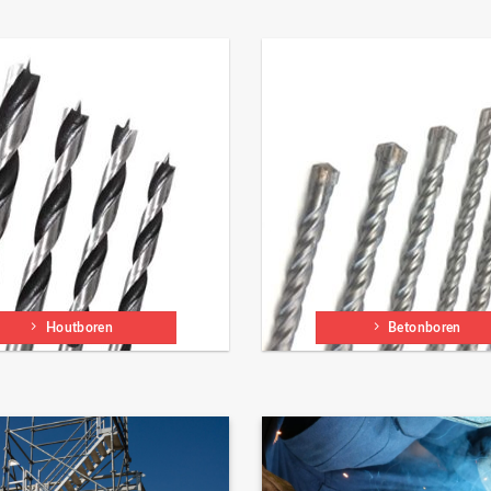
Houtboren
Betonboren