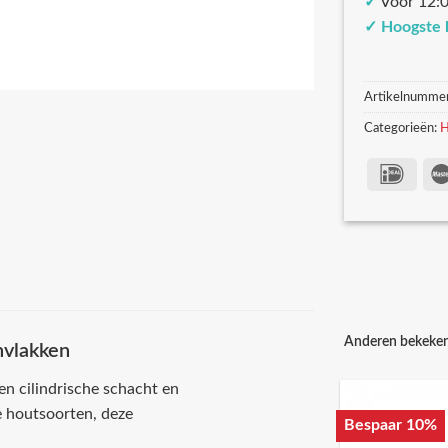
✓
Voor 12:0
✓
Hoogste 
Artikelnumme
Categorieën:
H
Anderen bekeke
nvlakken
n cilindrische schacht en
 houtsoorten, deze
Bespaar 10%