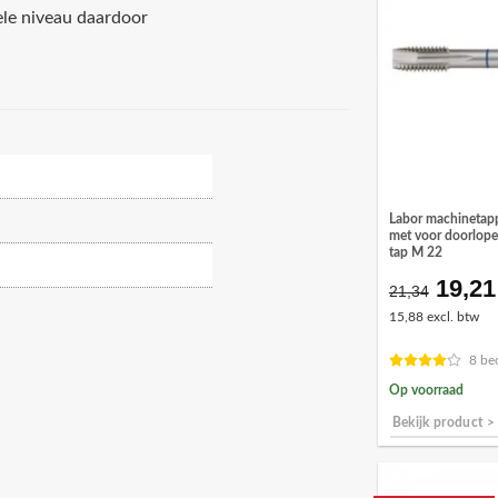
ele niveau daardoor
Labor machinetap
met voor doorlop
tap M 22
19,21
Oorsp
21,34
prijs
15,88 excl. btw
was:
€21,3
8 be
Op voorraad
Bekijk product >