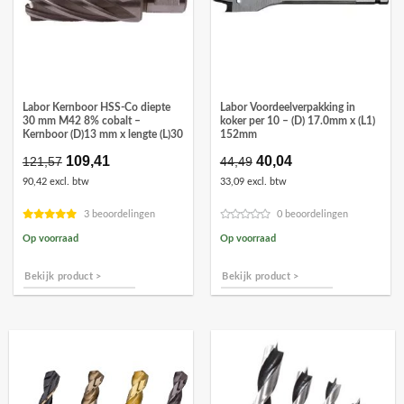
Labor Kernboor HSS-Co diepte
Labor Voordeelverpakking in
30 mm M42 8% cobalt –
koker per 10 – (D) 17.0mm x (L1)
Kernboor (D)13 mm x lengte (L)30
152mm
Oorspronkelijke
109,41
Huidige
Oorspronkelijke
40,04
Huidige
121,57
44,49
prijs
prijs
prijs
prijs
90,42 excl. btw
33,09 excl. btw
was:
is:
was:
is:
€121,57.
€109,41.
€44,49.
€40,04.
3 beoordelingen
0 beoordelingen
Op voorraad
Op voorraad
Bekijk product >
Bekijk product >