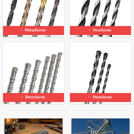
Metaalboren
Houtboren
Betonboren
Steenboren