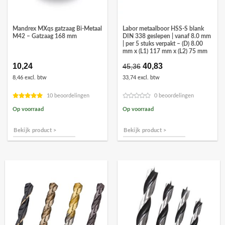
Mandrex MXqs gatzaag Bi-Metaal
Labor metaalboor HSS-S blank
M42 – Gatzaag 168 mm
DIN 338 geslepen | vanaf 8.0 mm
| per 5 stuks verpakt – (D) 8.00
mm x (L1) 117 mm x (L2) 75 mm
10,24
Oorspronkelijke
40,83
Huidige
45,36
prijs
prijs
8,46 excl. btw
33,74 excl. btw
was:
is:
€45,36.
€40,83.
10 beoordelingen
0 beoordelingen
Op voorraad
Op voorraad
Bekijk product >
Bekijk product >