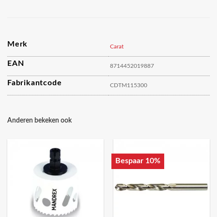
Merk
Carat
EAN
8714452019887
Fabrikantcode
CDTM115300
Anderen bekeken ook
Bespaar 10%