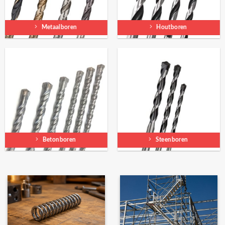
Metaalboren
Houtboren
Betonboren
Steenboren