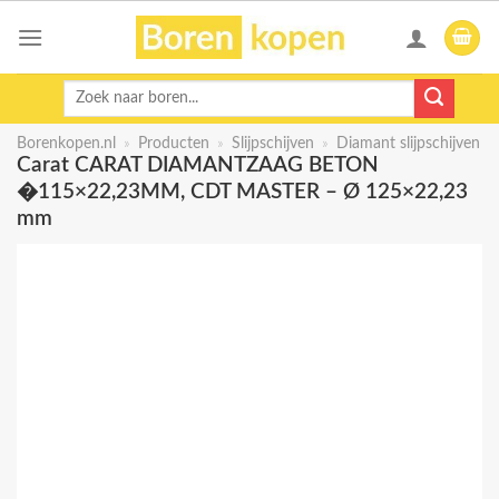
Skip
to
content
Zoeken
naar:
Borenkopen.nl
»
Producten
»
Slijpschijven
»
Diamant slijpschijven
Carat CARAT DIAMANTZAAG BETON
�115×22,23MM, CDT MASTER – Ø 125×22,23
mm