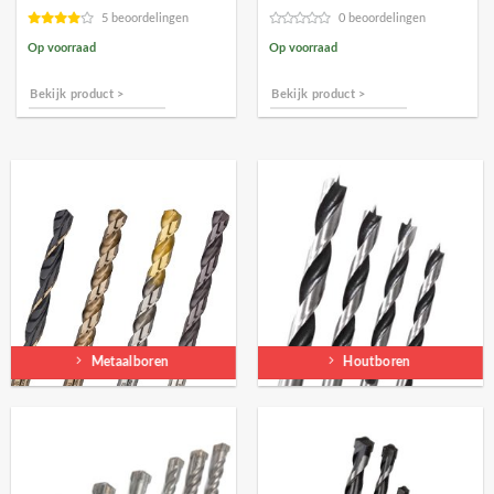
€14,91.
€13,41.
5 beoordelingen
0 beoordelingen
Op voorraad
Op voorraad
Bekijk product >
Bekijk product >
Metaalboren
Houtboren