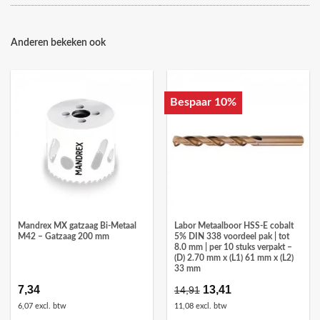
Anderen bekeken ook
Bespaar 10%
Mandrex MX gatzaag Bi-Metaal
Labor Metaalboor HSS-E cobalt
M42 – Gatzaag 200 mm
5% DIN 338 voordeel pak | tot
8.0 mm | per 10 stuks verpakt –
(D) 2.70 mm x (L1) 61 mm x (L2)
33 mm
7,34
Oorspronkelijke
13,41
Huidige
14,91
prijs
prijs
6,07 excl. btw
11,08 excl. btw
was:
is: