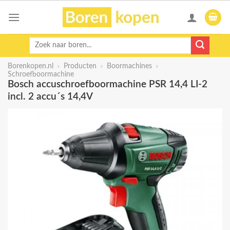
Skip
to
content
Zoeken
naar:
Borenkopen.nl
»
Producten
»
Boormachines
»
Schroefboormachine
Bosch accuschroefboormachine PSR 14,4 LI-2
incl. 2 accu´s 14,4V