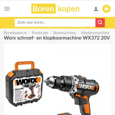
Skip
to
content
Zoeken
naar:
Borenkopen.nl
»
Producten
»
Boormachines
»
Klopboormachine
Worx schroef- en klopboormachine WX372 20V