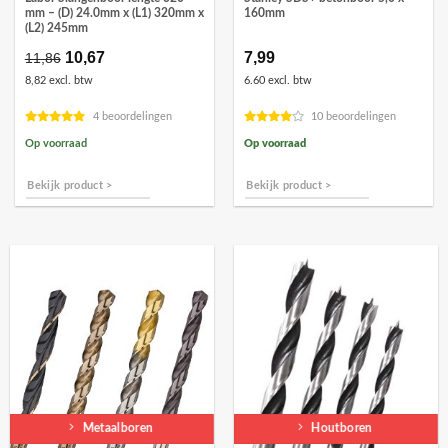
mm – (D) 24.0mm x (L1) 320mm x
160mm
(L2) 245mm
Oorspronkelijke
10,67
Huidige
7,99
11,86
prijs
prijs
8,82 excl. btw
6.60 excl. btw
was:
is:
€11,86.
€10,67.
4 beoordelingen
10 beoordelingen
Op voorraad
Op voorraad
Bekijk product >
Bekijk product >
Metaalboren
Houtboren