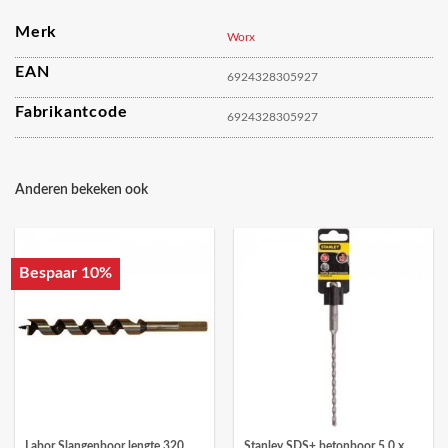
Merk
Worx
EAN
6924328305927
Fabrikantcode
6924328305927
Anderen bekeken ook
Bespaar 10%
Labor Slangenboor lengte 320
Stanley SDS+ betonboor 5,0 x