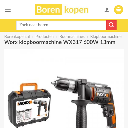
Skip
to
content
Zoeken
naar:
Borenkopen.nl
»
Producten
»
Boormachines
»
Klopboormachine
Worx klopboormachine WX317 600W 13mm