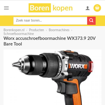
Skip
to
content
Zoeken
naar:
Borenkopen.nl
»
Producten
»
Boormachines
»
Schroefboormachine
Worx accuschroefboormachine WX373.9 20V
Bare Tool