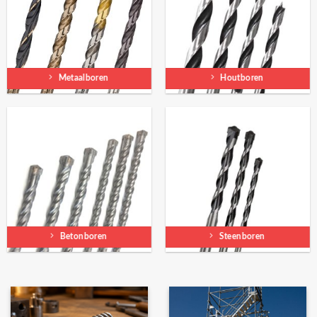
Metaalboren
Houtboren
Betonboren
Steenboren