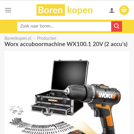
Skip
to
content
Zoeken
naar:
Borenkopen.nl
»
Producten
Worx accuboormachine WX100.1 20V (2 accu’s)