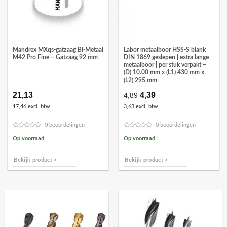
Mandrex MXqs-gatzaag Bi-Metaal
Labor metaalboor HSS-S blank
M42 Pro Fine – Gatzaag 92 mm
DIN 1869 geslepen | extra lange
metaalboor | per stuk verpakt –
(D) 10.00 mm x (L1) 430 mm x
(L2) 295 mm
21,13
Oorspronkelijke
4,39
Huidige
4,89
prijs
prijs
17,46 excl. btw
3,63 excl. btw
was:
is:
€4,89.
€4,39.
0 beoordelingen
0 beoordelingen
Op voorraad
Op voorraad
Bekijk product >
Bekijk product >