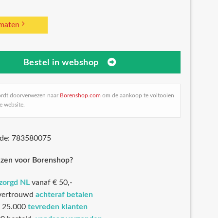
 maten
Bestel in webshop
ordt doorverwezen naar
Borenshop.com
om de aankoop te voltooien
e website.
ode: 783580075
zen voor Borenshop?
ezorgd NL
vanaf € 50,-
 vertrouwd
achteraf betalen
 25.000
tevreden klanten