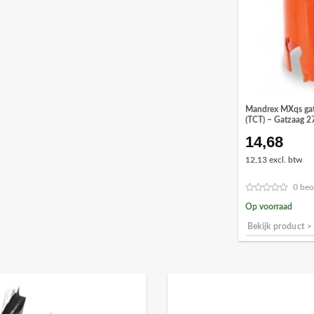
Mandrex MXqs gat
(TCT) – Gatzaag 
14,68
12,13 excl. btw
0 beo
Op voorraad
Bekijk product >