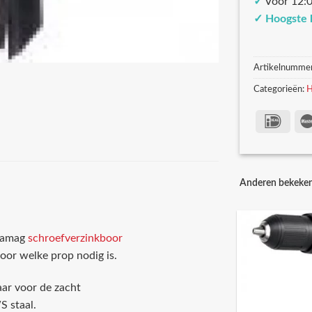
✓
Voor 12:0
✓
Hoogste 
Artikelnumme
Categorieën:
H
Anderen bekeke
 famag
schroefverzinkboor
voor welke prop nodig is.
ar voor de zacht
S staal.