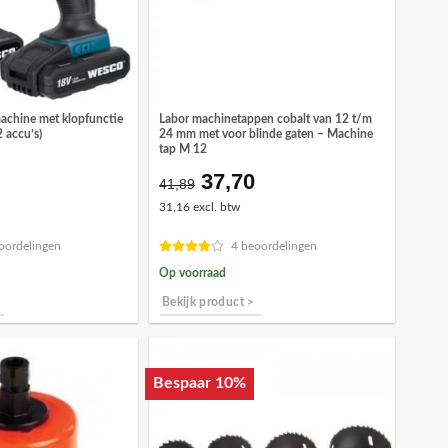
chine met klopfunctie
Labor machinetappen cobalt van 12 t/m
accu’s)
24 mm met voor blinde gaten – Machine
tap M 12
37,70
Oorspronkelijke
Huidige
41,89
prijs
prijs
31,16 excl. btw
was:
is:
€41,89.
€37,70.
oordelingen
4 beoordelingen
Op voorraad
Bekijk product >
Bespaar 10%