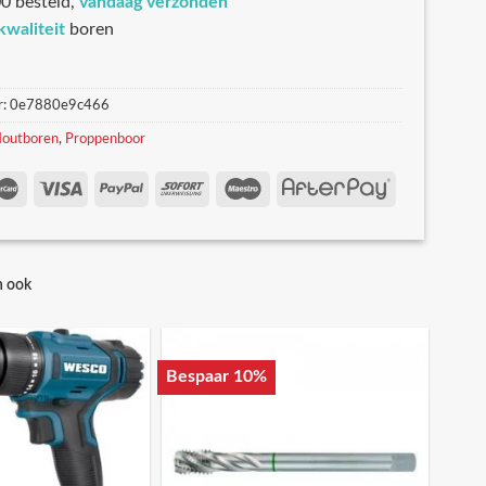
0 besteld,
vandaag verzonden
kwaliteit
boren
r:
0e7880e9c466
outboren
,
Proppenboor
n ook
Bespaar 10%