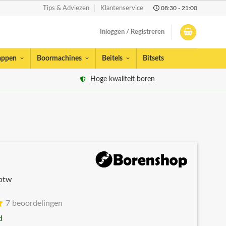
08:30 - 21:00
Tips & Adviezen
Klantenservice
Inloggen / Registreren
appen
Boormachines
Beitels
Bitsets
Hoge kwaliteit boren
 btw
7 beoordelingen
d