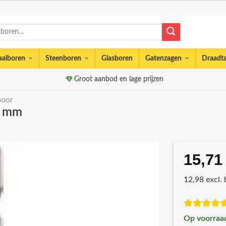
aalboren
Steenboren
Glasboren
Gatenzagen
Draadt
Groot aanbod en lage prijzen
boor
5 mm
15,71
12,98 excl.
Op voorraa