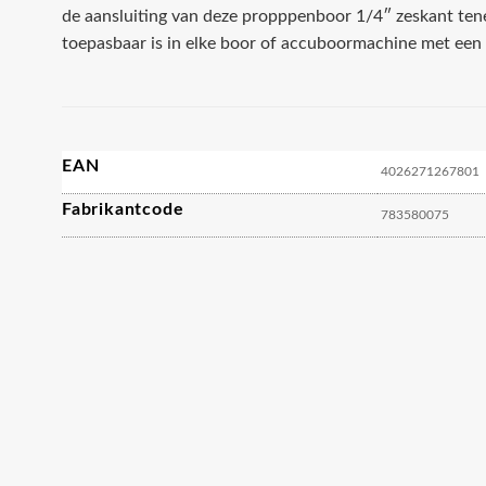
de aansluiting van deze propppenboor 1/4″ zeskant ten
toepasbaar is in elke boor of accuboormachine met een
EAN
4026271267801
Fabrikantcode
783580075