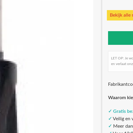
Bekijk alle
LET OP: Je w
en verlaat onz
Fabrikantc
Waarom kie
✓
Gratis b
✓
Veilig en
✓
Meer dan