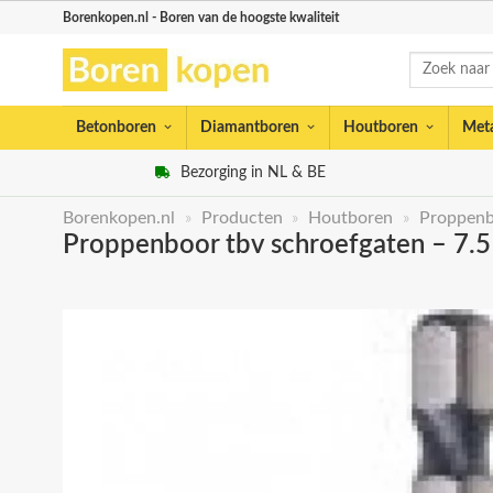
Skip
Borenkopen.nl - Boren van de hoogste kwaliteit
to
Zoeken
content
naar:
Betonboren
Diamantboren
Houtboren
Met
Bezorging in NL & BE
Borenkopen.nl
»
Producten
»
Houtboren
»
Proppen
Proppenboor tbv schroefgaten – 7.