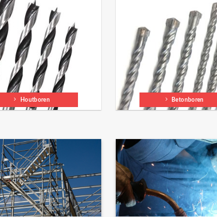
Houtboren
Betonboren