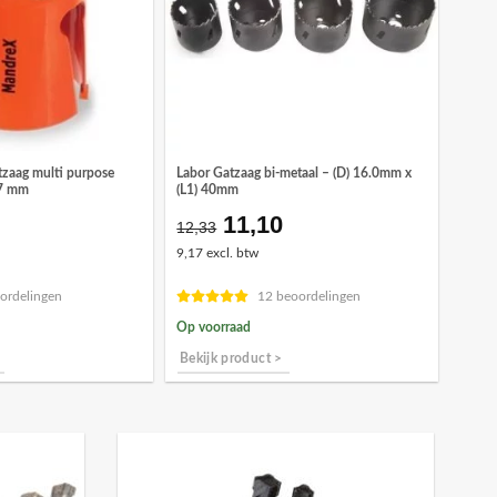
zaag multi purpose
Labor Gatzaag bi-metaal – (D) 16.0mm x
27 mm
(L1) 40mm
11,10
Oorspronkelijke
Huidige
12,33
prijs
prijs
9,17 excl. btw
was:
is:
€12,33.
€11,10.
ordelingen
12 beoordelingen
Op voorraad
Bekijk product >