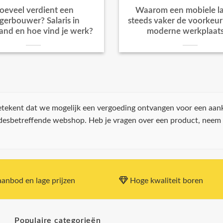
oeveel verdient een
Waarom een mobiele la
igerbouwer? Salaris in
steeds vaker de voorkeur k
and en hoe vind je werk?
moderne werkplaat
 betekent dat we mogelijk een vergoeding ontvangen voor een aan
 desbetreffende webshop. Heb je vragen over een product, neem
anbod en lage prijzen
Hoge kwaliteit boren
Populaire categorieën