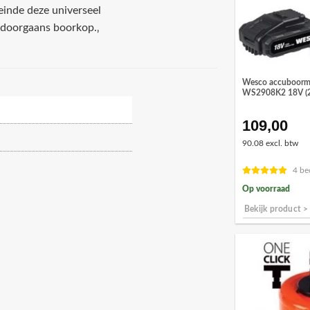
einde deze universeel
 doorgaans boorkop.‚
Wesco accuboorma
WS2908K2 18V (2 
109,00
90.08 excl. btw
4 be
Op voorraad
Bekijk product >