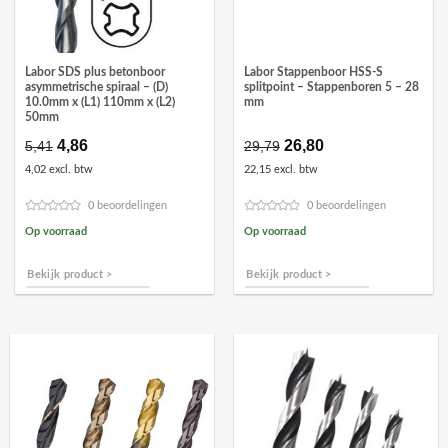
Labor SDS plus betonboor
Labor Stappenboor HSS-S
asymmetrische spiraal – (D)
splitpoint – Stappenboren 5 – 28
10.0mm x (L1) 110mm x (L2)
mm
50mm
Oorspronkelijke
4,86
Huidige
Oorspronkelijke
26,80
Huidige
5,41
29,79
prijs
prijs
prijs
prijs
4,02 excl. btw
22,15 excl. btw
was:
is:
was:
is:
€5,41.
€4,86.
€29,79.
€26,80.
0 beoordelingen
0 beoordelingen
Op voorraad
Op voorraad
Bekijk product >
Bekijk product >