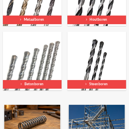
Metaalboren
Houtboren
Betonboren
Steenboren