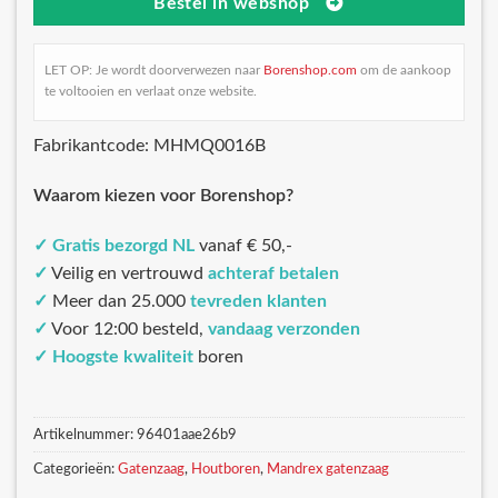
Bestel in webshop
LET OP: Je wordt doorverwezen naar
Borenshop.com
om de aankoop
te voltooien en verlaat onze website.
Fabrikantcode: MHMQ0016B
Waarom kiezen voor Borenshop?
✓
Gratis bezorgd NL
vanaf € 50,-
✓
Veilig en vertrouwd
achteraf betalen
✓
Meer dan 25.000
tevreden klanten
✓
Voor 12:00 besteld,
vandaag verzonden
✓
Hoogste kwaliteit
boren
Artikelnummer:
96401aae26b9
Categorieën:
Gatenzaag
,
Houtboren
,
Mandrex gatenzaag