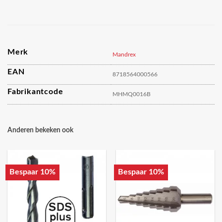
Merk
Mandrex
EAN
8718564000566
Fabrikantcode
MHMQ0016B
Anderen bekeken ook
Bespaar 10%
Bespaar 10%