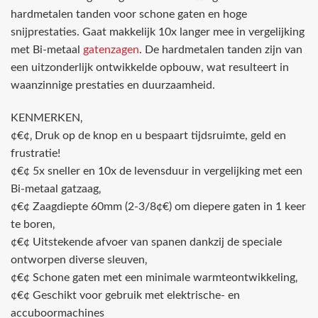
hardmetalen tanden voor schone gaten en hoge
snijprestaties. Gaat makkelijk 10x langer mee in vergelijking
met Bi-metaal
gatenzagen
. De hardmetalen tanden zijn van
een uitzonderlijk ontwikkelde opbouw, wat resulteert in
waanzinnige prestaties en duurzaamheid.
KENMERKEN‚
¢€¢‚ Druk op de knop en u bespaart tijdsruimte, geld en
frustratie!
¢€¢ 5x sneller en 10x de levensduur in vergelijking met een
Bi-metaal gatzaag‚
¢€¢ Zaagdiepte 60mm (2-3/8¢€) om diepere gaten in 1 keer
te boren‚
¢€¢ Uitstekende afvoer van spanen dankzij de speciale
ontworpen diverse sleuven‚
¢€¢ Schone gaten met een minimale warmteontwikkeling‚
¢€¢ Geschikt voor gebruik met elektrische- en
accuboormachines