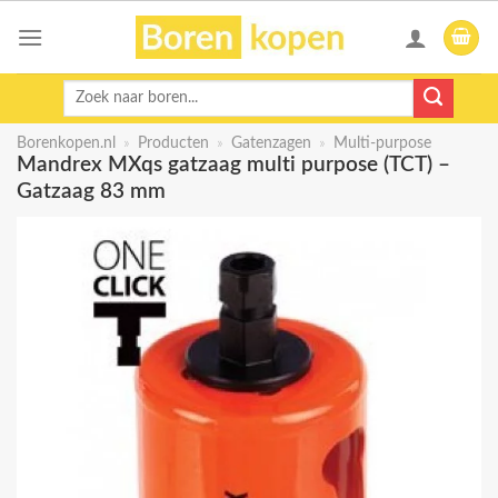
Skip
to
content
Zoeken
naar:
Borenkopen.nl
»
Producten
»
Gatenzagen
»
Multi-purpose
Mandrex MXqs gatzaag multi purpose (TCT) –
Gatzaag 83 mm