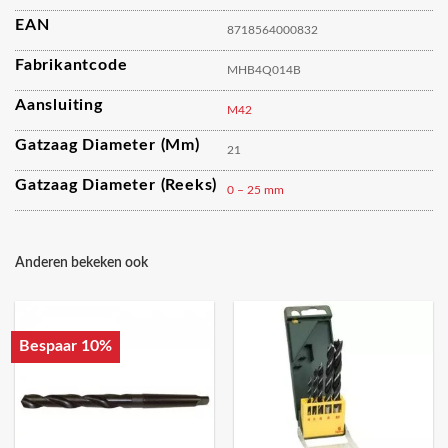
EAN
8718564000832
Fabrikantcode
MHB4Q014B
Aansluiting
M42
Gatzaag Diameter (mm)
21
Gatzaag Diameter (reeks)
0 – 25 mm
Anderen bekeken ook
Bespaar 10%