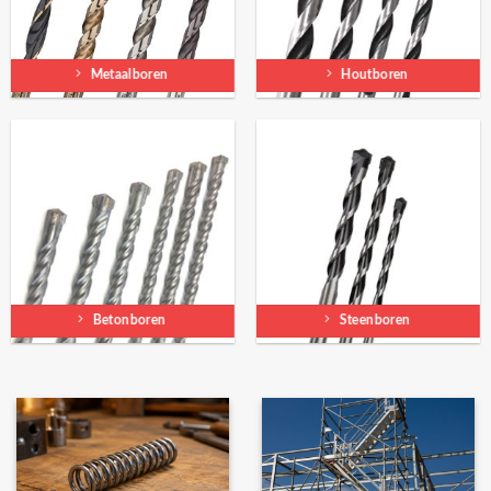
Metaalboren
Houtboren
Betonboren
Steenboren