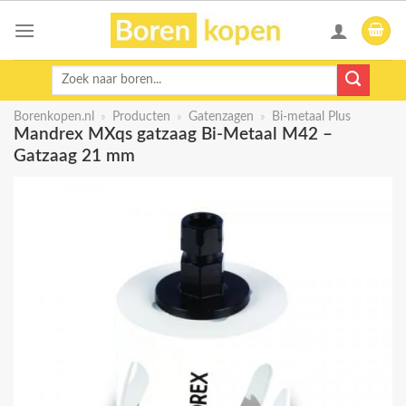
Skip
to
content
Zoeken
naar:
Borenkopen.nl
»
Producten
»
Gatenzagen
»
Bi-metaal Plus
Mandrex MXqs gatzaag Bi-Metaal M42 –
Gatzaag 21 mm