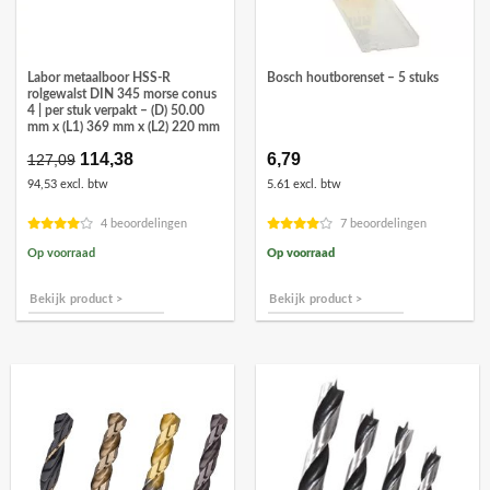
Labor metaalboor HSS-R
Bosch houtborenset – 5 stuks
rolgewalst DIN 345 morse conus
4 | per stuk verpakt – (D) 50.00
mm x (L1) 369 mm x (L2) 220 mm
Oorspronkelijke
114,38
Huidige
6,79
127,09
prijs
prijs
94,53 excl. btw
5.61 excl. btw
was:
is:
€127,09.
€114,38.
4 beoordelingen
7 beoordelingen
Op voorraad
Op voorraad
Bekijk product >
Bekijk product >