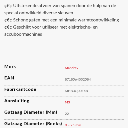
¢€¢ Uitstekende afvoer van spanen door de hulp van de
special ontwikkeld diverse sleuven
¢€¢ Schone gaten met een minimale warmteontwikkeling
¢€¢ Geschikt voor utiliseer met elektrische- en
accuboormachines
Merk
Mandrex
EAN
8718564002584
Fabrikantcode
MHB3Q0014B
Aansluiting
M3
Gatzaag Diameter (mm)
22
Gatzaag Diameter (reeks)
0 – 25 mm