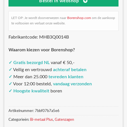
Bestel in webshop
LET OP: Je wordt doorverwezen naar
Borenshop.com
om de aankoop
te voltooien en verlaat onze website.
Fabrikantcode: MHB3Q0014B
Waarom kiezen voor Borenshop?
✓
Gratis bezorgd NL
vanaf € 50,-
✓
Veilig en vertrouwd
achteraf betalen
✓
Meer dan 25.000
tevreden klanten
✓
Voor 12:00 besteld,
vandaag verzonden
✓
Hoogste kwaliteit
boren
Artikelnummer:
7bbf07b7a5e6
Categorieën:
Bi-metaal Plus
,
Gatenzagen