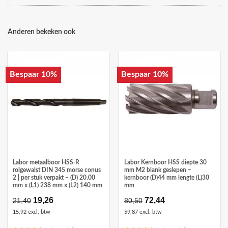
Anderen bekeken ook
Bespaar 10%
Bespaar 10%
Labor metaalboor HSS-R
Labor Kernboor HSS diepte 30
rolgewalst DIN 345 morse conus
mm M2 blank geslepen –
2 | per stuk verpakt – (D) 20.00
kernboor (D)44 mm lengte (L)30
mm x (L1) 238 mm x (L2) 140 mm
mm
Oorspronkelijke
19,26
Huidige
Oorspronkelijke
72,44
Huidige
21,40
80,50
prijs
prijs
prijs
prijs
15,92 excl. btw
59,87 excl. btw
was:
is:
was:
is:
€21,40.
€19,26.
€80,50.
€72,44.