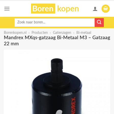
Skip
to
content
Zoeken
naar:
Borenkopen.nl
»
Producten
»
Gatenzagen
»
Bi-metaal
Mandrex MXqs-gatzaag Bi-Metaal M3 – Gatzaag
22 mm