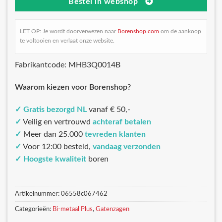
Bestel in webshop
LET OP: Je wordt doorverwezen naar
Borenshop.com
om de aankoop
te voltooien en verlaat onze website.
Fabrikantcode: MHB3Q0014B
Waarom kiezen voor Borenshop?
✓
Gratis bezorgd NL
vanaf € 50,-
✓
Veilig en vertrouwd
achteraf betalen
✓
Meer dan 25.000
tevreden klanten
✓
Voor 12:00 besteld,
vandaag verzonden
✓
Hoogste kwaliteit
boren
Artikelnummer:
06558c067462
Categorieën:
Bi-metaal Plus
,
Gatenzagen