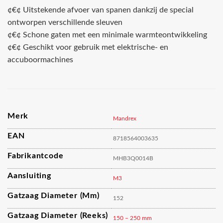
¢€¢ Uitstekende afvoer van spanen dankzij de special
ontworpen verschillende sleuven
¢€¢ Schone gaten met een minimale warmteontwikkeling
¢€¢ Geschikt voor gebruik met elektrische- en
accuboormachines
Merk
Mandrex
EAN
8718564003635
Fabrikantcode
MHB3Q0014B
Aansluiting
M3
Gatzaag Diameter (mm)
152
Gatzaag Diameter (reeks)
150 – 250 mm