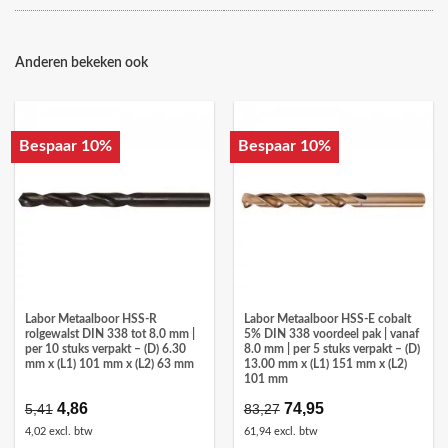
Anderen bekeken ook
Bespaar 10%
Bespaar 10%
Labor Metaalboor HSS-R
Labor Metaalboor HSS-E cobalt
rolgewalst DIN 338 tot 8.0 mm |
5% DIN 338 voordeel pak | vanaf
per 10 stuks verpakt – (D) 6.30
8.0 mm | per 5 stuks verpakt – (D)
mm x (L1) 101 mm x (L2) 63 mm
13.00 mm x (L1) 151 mm x (L2)
101 mm
Oorspronkelijke
4,86
Huidige
Oorspronkelijke
74,95
Huidige
5,41
83,27
prijs
prijs
prijs
prijs
4,02 excl. btw
61,94 excl. btw
was:
is:
was:
is: