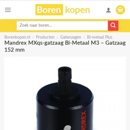
Skip
to
content
Zoeken
naar:
Borenkopen.nl
»
Producten
»
Gatenzagen
»
Bi-metaal Plus
Mandrex MXqs-gatzaag Bi-Metaal M3 – Gatzaag
152 mm