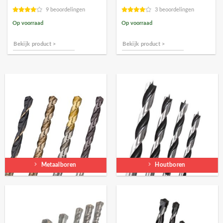
€5,41.
€4,86.
€83,27.
€74,95.
9 beoordelingen
3 beoordelingen
Op voorraad
Op voorraad
Bekijk product >
Bekijk product >
Metaalboren
Houtboren