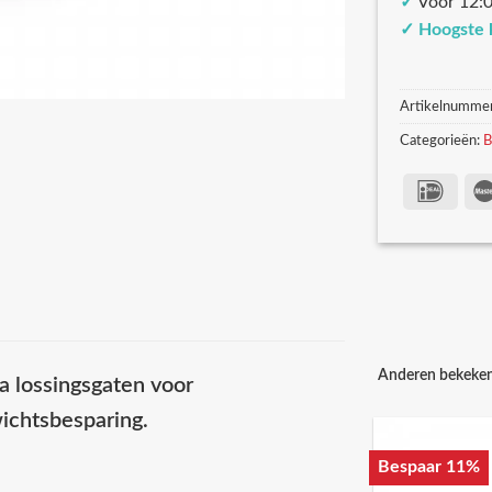
✓
Voor 12:0
✓
Hoogste 
Artikelnumme
Categorieën:
B
Anderen bekeke
a lossingsgaten voor
wichtsbesparing.
Bespaar 11%