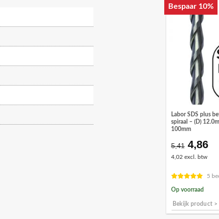
Bespaar 10%
Labor SDS plus b
spiraal – (D) 12.0
100mm
4,86
Oorspr
Hu
5,41
prijs
pr
4,02 excl. btw
was:
is:
€5,41.
€4
5 be
Op voorraad
Bekijk product >