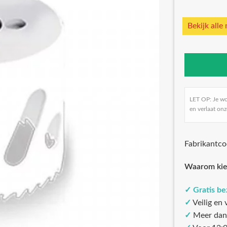
Bekijk alle
LET OP: Je w
en verlaat onz
Fabrikantc
Waarom kie
✓
Gratis b
✓
Veilig en
✓
Meer dan