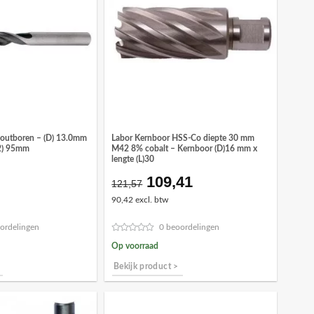
houtboren – (D) 13.0mm
Labor Kernboor HSS-Co diepte 30 mm
L2) 95mm
M42 8% cobalt – Kernboor (D)16 mm x
lengte (L)30
109,41
onkelijke
idige
Oorspronkelijke
Huidige
121,57
ijs
prijs
prijs
90,42 excl. btw
was:
is:
,09.
€121,57.
€109,41.
ordelingen
0 beoordelingen
Op voorraad
Bekijk product >