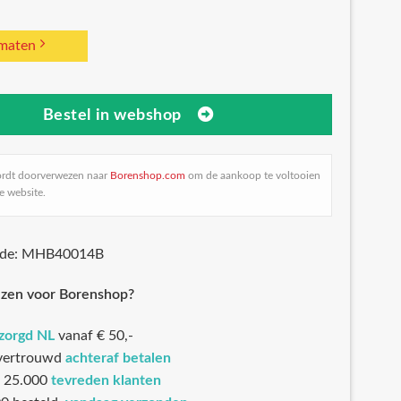
 maten
Bestel in webshop
ordt doorverwezen naar
Borenshop.com
om de aankoop te voltooien
e website.
ode: MHB40014B
zen voor Borenshop?
ezorgd NL
vanaf € 50,-
 vertrouwd
achteraf betalen
 25.000
tevreden klanten