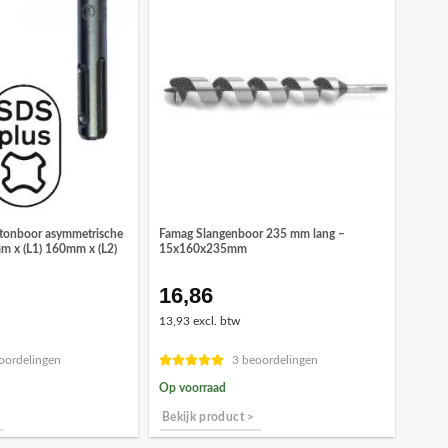
etonboor asymmetrische
Famag Slangenboor 235 mm lang –
mm x (L1) 160mm x (L2)
15x160x235mm
16,86
onkelijke
idige
ijs
13,93 excl. btw
,86.
oordelingen
3 beoordelingen
Op voorraad
Bekijk product >