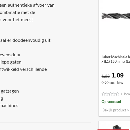
 een authentieke afvoer van
combinatie met de
n voor het meest
iaal er doodeenvoudig uit
levensduur
Labor Machinale 
diepe gaten
x (L1) 150mm x (
ntwikkeld verschillende
1,09
Oorspr
Hu
1,22
prijs
pr
0,90 excl. btw
was:
is:
 gatzagen
€1,22.
€1
0 beo
ng
Op voorraad
rmachines
Bekijk product >