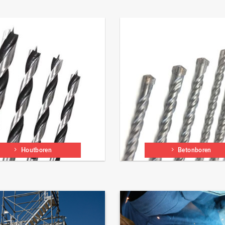
Houtboren
Betonboren