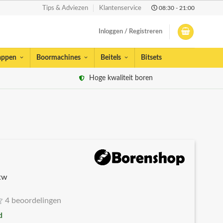
08:30 - 21:00
Tips & Adviezen
Klantenservice
Inloggen / Registreren
appen
Boormachines
Beitels
Bitsets
Hoge kwaliteit boren
btw
4 beoordelingen
d