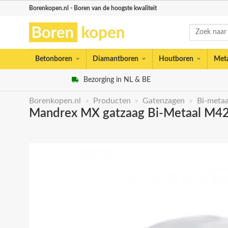
Skip
Borenkopen.nl - Boren van de hoogste kwaliteit
to
Zoeken
content
naar:
Betonboren
Diamantboren
Houtboren
Met
Bezorging in NL & BE
Borenkopen.nl
»
Producten
»
Gatenzagen
»
Bi-metaa
Mandrex MX gatzaag Bi-Metaal M42