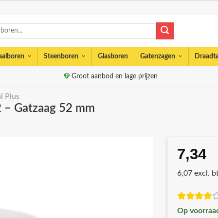
aalboren
Steenboren
Glasboren
Gatenzagen
Draadt
Groot aanbod en lage prijzen
l Plus
 – Gatzaag 52 mm
7,34
6,07 excl. 
Op voorraa