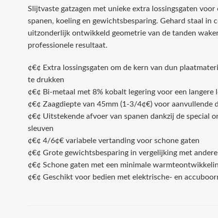
Slijtvaste gatzagen met unieke extra lossingsgaten voor
spanen, koeling en gewichtsbesparing. Gehard staal in 
uitzonderlijk ontwikkeld geometrie van de tanden wake
professionele resultaat.
¢€¢ Extra lossingsgaten om de kern van dun plaatmater
te drukken
¢€¢ Bi-metaal met 8% kobalt legering voor een langere 
¢€¢ Zaagdiepte van 45mm (1-3/4¢€) voor aanvullende 
¢€¢ Uitstekende afvoer van spanen dankzij de special o
sleuven
¢€¢ 4/6¢€ variabele vertanding voor schone gaten
¢€¢ Grote gewichtsbesparing in vergelijking met andere
¢€¢ Schone gaten met een minimale warmteontwikkeli
¢€¢ Geschikt voor bedien met elektrische- en accuboo