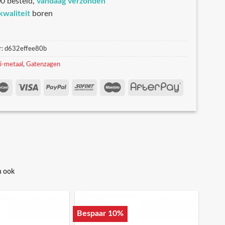
0 besteld,
vandaag verzonden
kwaliteit
boren
r:
d632effee80b
i-metaal
,
Gatenzagen
n ook
Bespaar 10%