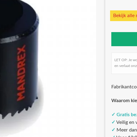
Bekijk alle
LET OP: Je w
en verlaat onz
Fabrikantc
Waarom kie
✓
Gratis b
✓
Veilig en
✓
Meer dan