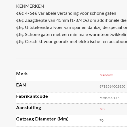
KENMERKEN
¢€¢ 4/6¢€ variabele vertanding voor schone gaten
¢€¢ Zaagdiepte van 45mm (1-3/4¢€) om additionele diep
¢€¢ Uitstekende afvoer van spanen dankzij de special 
¢€¢ Schone gaten met een minimale warmteontwikkeli
¢€¢ Geschikt voor gebruik met elektrische- en accubo
Merk
Mandrex
EAN
8718564002850
Fabrikantcode
MHB30014B
Aansluiting
M3
Gatzaag Diameter (mm)
70