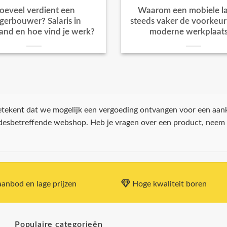
oeveel verdient een
Waarom een mobiele la
igerbouwer? Salaris in
steeds vaker de voorkeur k
and en hoe vind je werk?
moderne werkplaat
 betekent dat we mogelijk een vergoeding ontvangen voor een aan
 desbetreffende webshop. Heb je vragen over een product, neem
anbod en lage prijzen
Hoge kwaliteit boren
Populaire categorieën