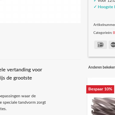
✓
Voor 12:0
✓
Hoogste 
Artikelnumme
Categorieën:
B
Anderen bekeke
le vertanding voor
ijs de grootste
Bespaar 10%
oepassingen waar de
De speciale tandvorm zorgt
tes.