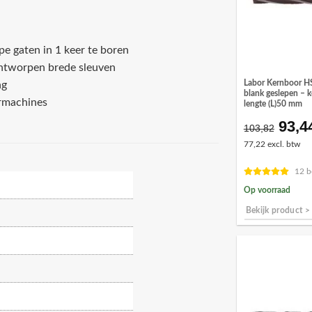
e gaten in 1 keer te boren
ontworpen brede sleuven
Labor Kernboor H
ng
blank geslepen – 
ormachines
lengte (L)50 mm
93,4
Oors
103,82
prijs
77,22 excl. btw
was:
€103
12 b
Op voorraad
Bekijk product >