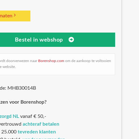
 maten
Bestel in webshop
ordt doorverwezen naar
Borenshop.com
om de aankoop te voltooien
e website.
ode: MHB30014B
zen voor Borenshop?
ezorgd NL
vanaf € 50,-
 vertrouwd
achteraf betalen
 25.000
tevreden klanten