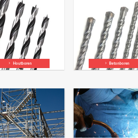
Houtboren
Betonboren