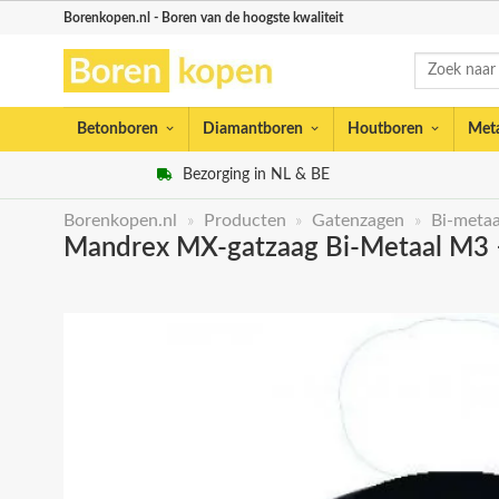
Skip
Borenkopen.nl - Boren van de hoogste kwaliteit
to
Zoeken
content
naar:
Betonboren
Diamantboren
Houtboren
Met
Bezorging in NL & BE
Borenkopen.nl
»
Producten
»
Gatenzagen
»
Bi-metaa
Mandrex MX-gatzaag Bi-Metaal M3 