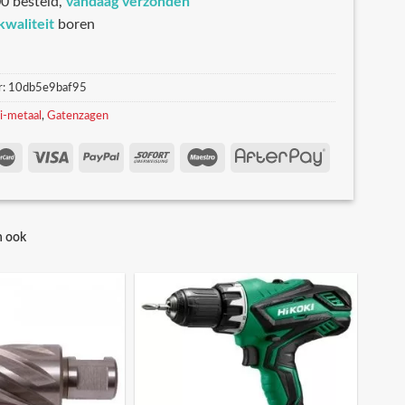
0 besteld,
vandaag verzonden
kwaliteit
boren
r:
10db5e9baf95
i-metaal
,
Gatenzagen
n ook