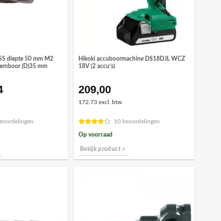
SS diepte 50 mm M2
Hikoki accuboormachine DS18DJL WCZ
kernboor (D)35 mm
18V (2 accu’s)
4
209,00
pronkelijke
Huidige
prijs
172.73 excl. btw
is:
,82.
€93,44.
eoordelingen
10 beoordelingen
Op voorraad
Bekijk product >