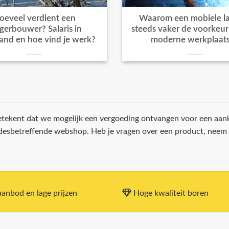
oeveel verdient een
Waarom een mobiele la
igerbouwer? Salaris in
steeds vaker de voorkeur k
and en hoe vind je werk?
moderne werkplaat
 betekent dat we mogelijk een vergoeding ontvangen voor een aan
 desbetreffende webshop. Heb je vragen over een product, neem
anbod en lage prijzen
Hoge kwaliteit boren