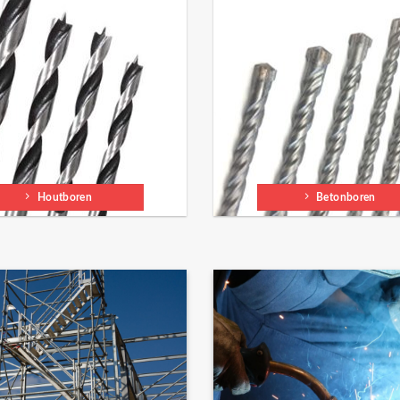
Houtboren
Betonboren