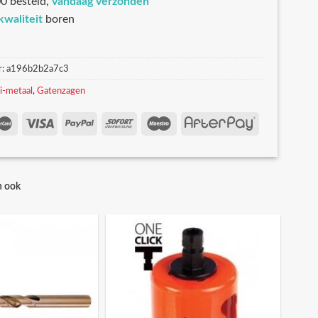
0 besteld,
vandaag verzonden
kwaliteit
boren
r:
a196b2b2a7c3
i-metaal
,
Gatenzagen
n ook