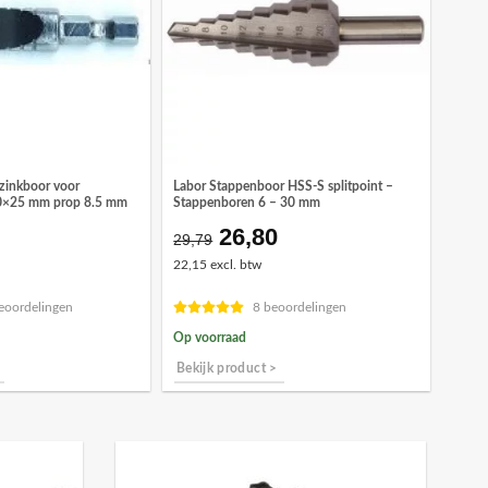
zinkboor voor
Labor Stappenboor HSS-S splitpoint –
.0×25 mm prop 8.5 mm
Stappenboren 6 – 30 mm
26,80
Oorspronkelijke
Huidige
29,79
prijs
prijs
22,15 excl. btw
was:
is:
€29,79.
€26,80.
eoordelingen
8 beoordelingen
Op voorraad
Bekijk product >