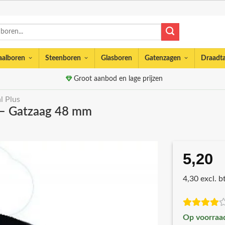
aalboren
Steenboren
Glasboren
Gatenzagen
Draadt
Groot aanbod en lage prijzen
l Plus
– Gatzaag 48 mm
5,20
4,30 excl. 
Op voorraa