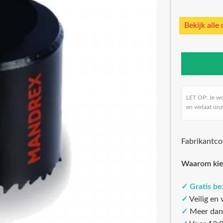
Bekijk alle
LET OP: Je w
en verlaat onz
Fabrikantc
Waarom kie
✓
Gratis b
✓
Veilig en
✓
Meer dan