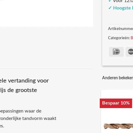
✓
Voor 12:0
✓
Hoogste 
Artikelnumme
Categorieën:
B
Anderen bekeke
le vertanding voor
ijs de grootste
Bespaar 10%
oepassingen waar de
itzonderlijke tandvorm waakt
s.