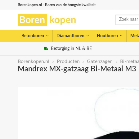
Skip
Borenkopen.nl - Boren van de hoogste kwaliteit
to
Zoeken
content
naar:
Betonboren
Diamantboren
Houtboren
Met
Bezorging in NL & BE
Borenkopen.nl
»
Producten
»
Gatenzagen
»
Bi-metaa
Mandrex MX-gatzaag Bi-Metaal M3 