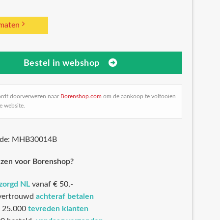
 maten
Bestel in webshop
ordt doorverwezen naar
Borenshop.com
om de aankoop te voltooien
e website.
ode: MHB30014B
zen voor Borenshop?
ezorgd NL
vanaf € 50,-
 vertrouwd
achteraf betalen
 25.000
tevreden klanten