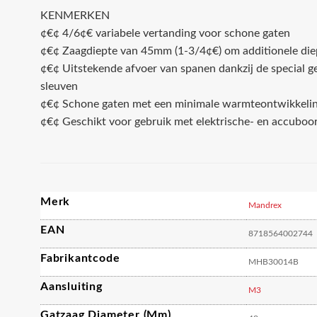
KENMERKEN
¢€¢ 4/6¢€ variabele vertanding voor schone gaten
¢€¢ Zaagdiepte van 45mm (1-3/4¢€) om additionele diep
¢€¢ Uitstekende afvoer van spanen dankzij de special g
sleuven
¢€¢ Schone gaten met een minimale warmteontwikkeli
¢€¢ Geschikt voor gebruik met elektrische- en accubo
Merk
Mandrex
EAN
8718564002744
Fabrikantcode
MHB30014B
Aansluiting
M3
Gatzaag Diameter (mm)