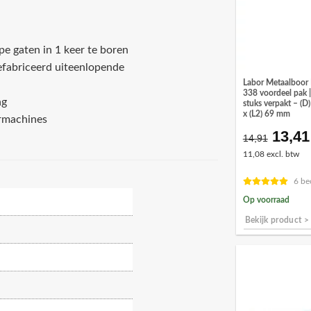
e gaten in 1 keer te boren
efabriceerd uiteenlopende
Labor Metaalboor
338 voordeel pak |
ng
stuks verpakt – (
x (L2) 69 mm
ormachines
13,41
Oorsp
14,91
prijs
11,08 excl. btw
was:
€14,9
6 be
Op voorraad
Bekijk product >