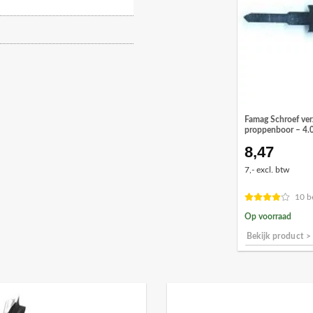
Famag Schroef ver
proppenboor – 4
8,47
7,- excl. btw
10 b
Op voorraad
Bekijk product >