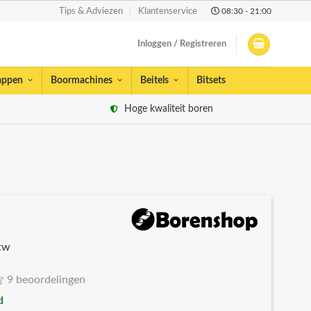
08:30 - 21:00
Tips & Adviezen
Klantenservice
Inloggen / Registreren
appen
Boormachines
Beitels
Bitsets
Hoge kwaliteit boren
btw
9 beoordelingen
d