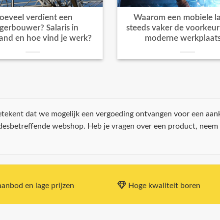
oeveel verdient een
Waarom een mobiele la
igerbouwer? Salaris in
steeds vaker de voorkeur k
and en hoe vind je werk?
moderne werkplaat
 betekent dat we mogelijk een vergoeding ontvangen voor een aan
 desbetreffende webshop. Heb je vragen over een product, neem
anbod en lage prijzen
Hoge kwaliteit boren