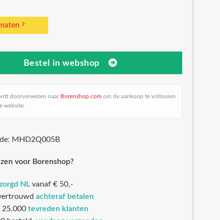
 maten
Bestel in webshop
ordt doorverwezen naar
Borenshop.com
om de aankoop te voltooien
e website.
code: MHD2Q005B
zen voor Borenshop?
ezorgd NL
vanaf € 50,-
 vertrouwd
achteraf betalen
 25.000
tevreden klanten