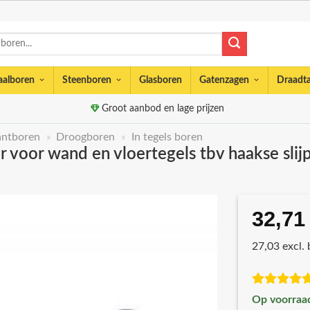
aalboren
Steenboren
Glasboren
Gatenzagen
Draadt
Groot aanbod en lage prijzen
ntboren
»
Droogboren
»
In tegels boren
voor wand en vloertegels tbv haakse sli
32,71
27,03 excl.
Op voorraa