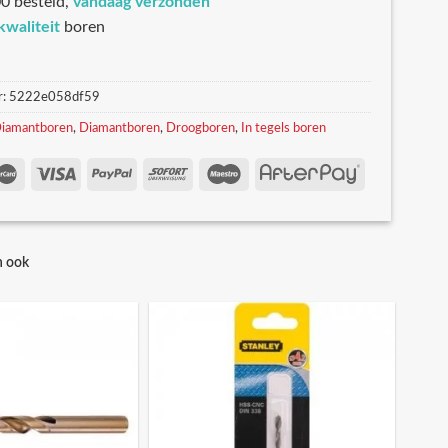
0 besteld,
vandaag verzonden
kwaliteit
boren
r:
5222e058df59
iamantboren
,
Diamantboren
,
Droogboren
,
In tegels boren
n ook