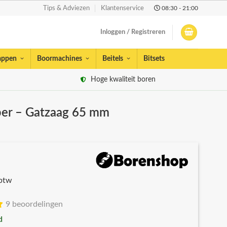
08:30 - 21:00
Tips & Adviezen
Klantenservice
Inloggen / Registreren
appen
Boormachines
Beitels
Bitsets
Hoge kwaliteit boren
jper – Gatzaag 65 mm
 btw
9 beoordelingen
d