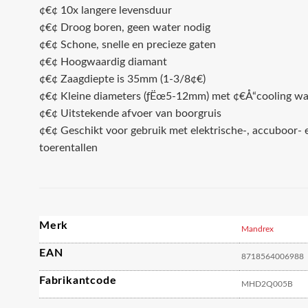
¢€¢ 10x langere levensduur
¢€¢ Droog boren, geen water nodig
¢€¢ Schone, snelle en precieze gaten
¢€¢ Hoogwaardig diamant
¢€¢ Zaagdiepte is 35mm (1-3/8¢€)
¢€¢ Kleine diameters (ƒËœ5-12mm) met ¢€Å“cooling wa
¢€¢ Uitstekende afvoer van boorgruis
¢€¢ Geschikt voor gebruik met elektrische-, accuboor- 
toerentallen
Merk
Mandrex
EAN
8718564006988
Fabrikantcode
MHD2Q005B