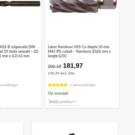
 HSS-R rolgewalst DIN
Labor Kernboor HSS-Co diepte 50 mm
er 10 stuks verpakt – (D)
M42 8% cobalt – Kernboor (D)26 mm x
1 mm x (L2) 63 mm
lengte (L)50
181,97
onkelijke
idige
Oorspronkelijke
Huidige
202,19
ijs
prijs
prijs
150,39 excl. btw
was:
is:
,86.
€202,19.
€181,97.
oordelingen
1 beoordelingen
Op voorraad
Bekijk product >