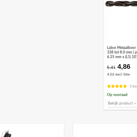
Labor Metaalboor
338 tot 8.0 mm | p
6.25 mm x (L1) 10
4,86
Oorspr
Hu
5,41
prijs
pr
4,02 excl. btw
was:
is:
€5,41.
€4
3 be
Op voorraad
Bekijk product >