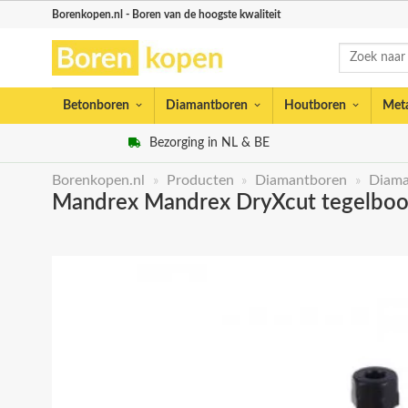
Skip
Borenkopen.nl - Boren van de hoogste kwaliteit
to
Zoeken
content
naar:
Betonboren
Diamantboren
Houtboren
Met
Bezorging in NL & BE
Borenkopen.nl
»
Producten
»
Diamantboren
»
Diama
Mandrex Mandrex DryXcut tegelboor 