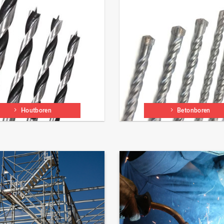
Houtboren
Betonboren