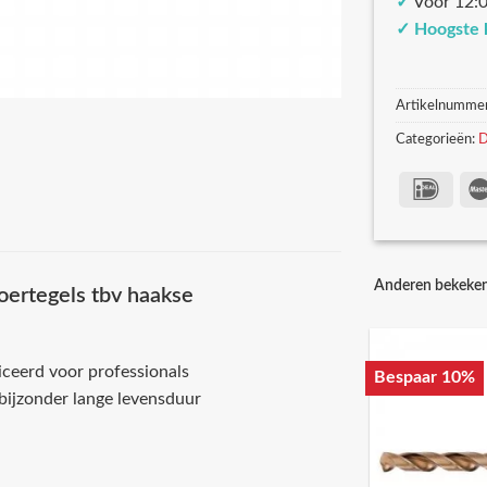
✓
Voor 12:0
✓
Hoogste 
Artikelnumme
Categorieën:
D
Anderen bekeke
oertegels tbv haakse
iceerd voor professionals
Bespaar 10%
bijzonder lange levensduur