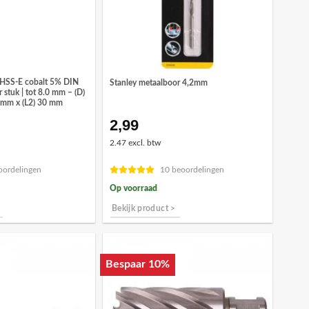
 HSS-E cobalt 5% DIN
Stanley metaalboor 4,2mm
 stuk | tot 8.0 mm – (D)
 mm x (L2) 30 mm
2,99
onkelijke
idige
ijs
2.47 excl. btw
,95.
oordelingen
10 beoordelingen
Op voorraad
Bekijk product >
Bespaar 10%