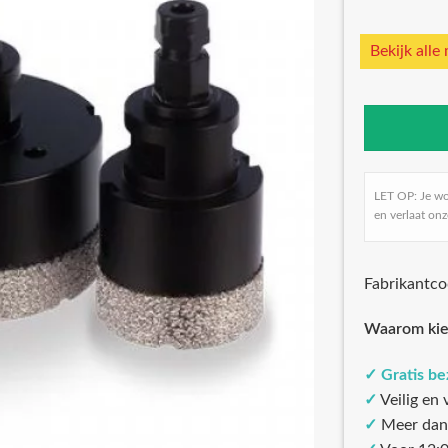
Bekijk alle
LET OP: Je w
en verlaat onz
Fabrikant
Waarom kie
✓
Gratis b
✓
Veilig en
✓
Meer dan