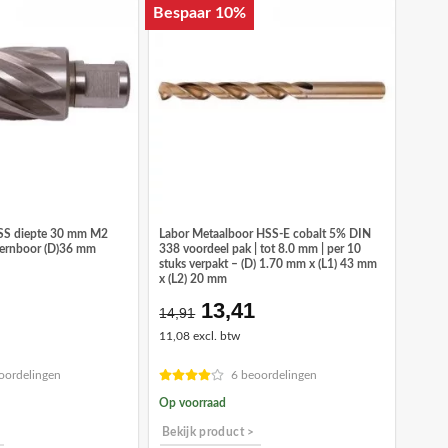
Bespaar 10%
SS diepte 30 mm M2
Labor Metaalboor HSS-E cobalt 5% DIN
kernboor (D)36 mm
338 voordeel pak | tot 8.0 mm | per 10
stuks verpakt – (D) 1.70 mm x (L1) 43 mm
x (L2) 20 mm
13,41
ronkelijke
Huidige
Oorspronkelijke
Huidige
14,91
prijs
prijs
prijs
11,08 excl. btw
is:
was:
is:
0.
€72,44.
€14,91.
€13,41.
oordelingen
6 beoordelingen
Op voorraad
Bekijk product >