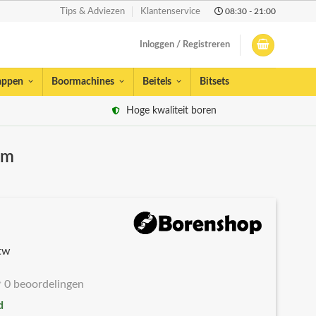
08:30 - 21:00
Tips & Adviezen
Klantenservice
Inloggen / Registreren
appen
Boormachines
Beitels
Bitsets
Hoge kwaliteit boren
mm
btw
0 beoordelingen
d