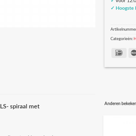
✓
Voor 12:0
✓
Hoogste 
Artikelnumme
Categorieën:
H
Anderen bekeke
S- spiraal met