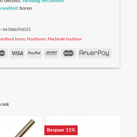
0 besteld,
vandaag verzonden
kwaliteit
boren
r:
663bbb39d325
ardhout boren
,
Houtboren
,
Machinale houtboor
n ook
Bespaar 11%