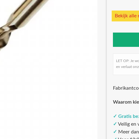
Bekijk alle
LET OP: Je w
en verlaat onz
Fabrikantc
Waarom kie
✓
Gratis b
✓
Veilig en
✓
Meer dan