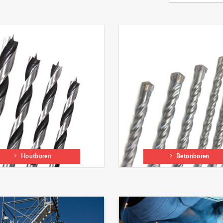
Houtboren
Betonboren