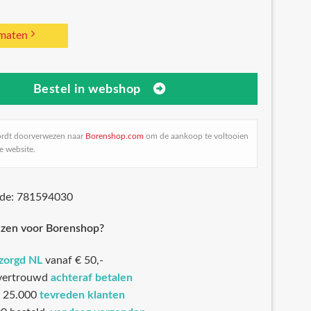
 maten
Bestel in webshop
ordt doorverwezen naar
Borenshop.com
om de aankoop te voltooien
e website.
ode: 781594030
zen voor Borenshop?
ezorgd NL
vanaf € 50,-
 vertrouwd
achteraf betalen
 25.000
tevreden klanten