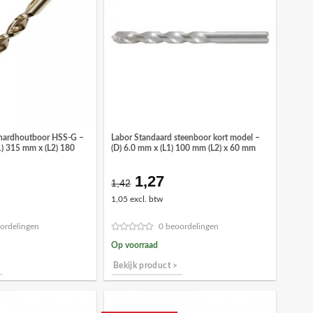
hardhoutboor HSS-G –
Labor Standaard steenboor kort model –
1) 315 mm x (L2) 180
(D) 6.0 mm x (L1) 100 mm (L2) x 60 mm
1,27
Oorspronkelijke
Huidige
1,42
prijs
prijs
1,05 excl. btw
was:
is:
€1,42.
€1,27.
ordelingen
0 beoordelingen
Op voorraad
Bekijk product >