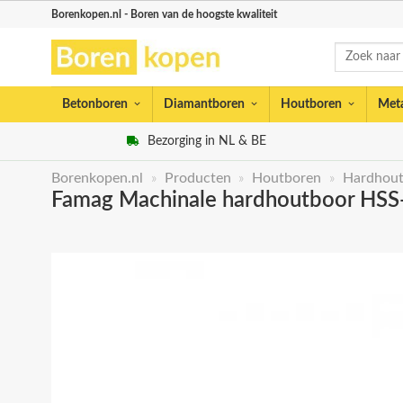
Skip
Borenkopen.nl - Boren van de hoogste kwaliteit
to
Zoeken
content
naar:
Betonboren
Diamantboren
Houtboren
Met
Bezorging in NL & BE
Borenkopen.nl
»
Producten
»
Houtboren
»
Hardhout
Famag Machinale hardhoutboor HSS-