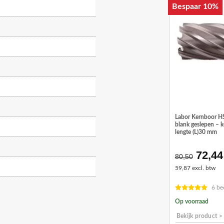
Bespaar 10%
Labor Kernboor H
blank geslepen – 
lengte (L)30 mm
72,44
Oorsp
80,50
prijs
59,87 excl. btw
was:
€80,5
6 be
Op voorraad
Bekijk product >