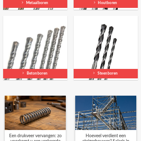
Metaalboren
Houtboren
Betonboren
Steenboren
Een drukveer vervangen: zo
Hoeveel verdient een