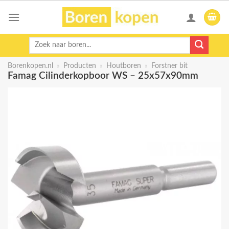
Skip
to
content
Zoeken
naar:
Borenkopen.nl
»
Producten
»
Houtboren
»
Forstner bit
Famag Cilinderkopboor WS – 25x57x90mm