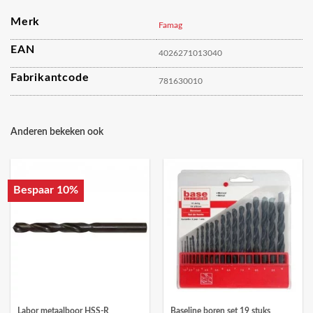
Merk
Famag
EAN
4026271013040
Fabrikantcode
781630010
Anderen bekeken ook
Bespaar 10%
Labor metaalboor HSS-R
Baseline boren set 19 stuks