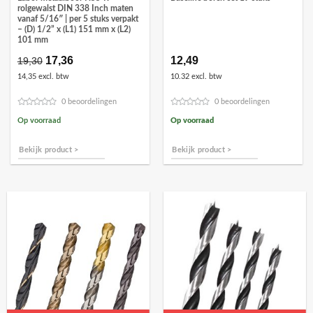
rolgewalst DIN 338 Inch maten
vanaf 5/16″ | per 5 stuks verpakt
– (D) 1/2” x (L1) 151 mm x (L2)
101 mm
Oorspronkelijke
17,36
Huidige
12,49
19,30
prijs
prijs
14,35 excl. btw
10.32 excl. btw
was:
is:
€19,30.
€17,36.
0 beoordelingen
0 beoordelingen
Op voorraad
Op voorraad
Bekijk product >
Bekijk product >