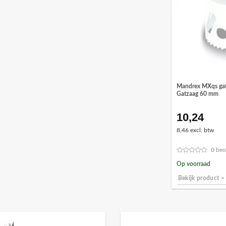
Mandrex MXqs gat
Gatzaag 60 mm
10,24
8,46 excl. btw
0 beo
Op voorraad
Bekijk product >