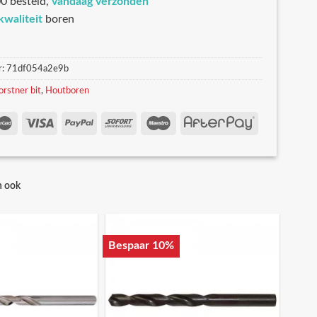
0 besteld,
vandaag verzonden
kwaliteit
boren
r:
71df054a2e9b
orstner bit
,
Houtboren
n ook
Bespaar 10%