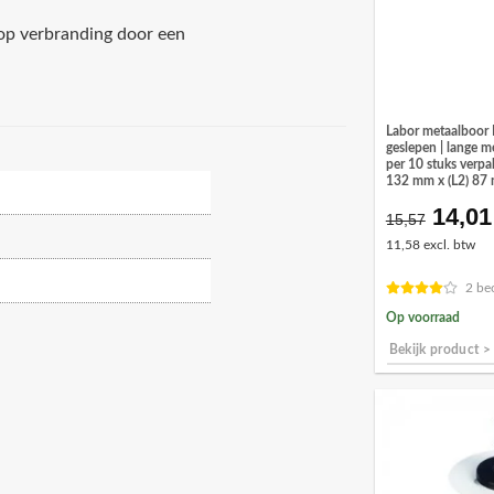
 op verbranding door een
Labor metaalboor
geslepen | lange m
per 10 stuks verpa
132 mm x (L2) 87
14,01
Oorsp
15,57
prijs
11,58 excl. btw
was:
€15,5
2 be
Op voorraad
Bekijk product >