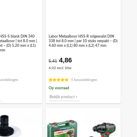
 HSS-S blank DIN 340
Labor Metaalboor HSS-R rolgewalst DIN
etaalboor | tot 8.0 mm |
338 tot 8.0 mm | per 10 stuks verpakt – (D)
kt – (D) 5.20 mm x (L1)
4.60 mm x (L1) 80 mm x (L2) 47 mm
 mm
4,86
ronkelijke
Huidige
Oorspronkelijke
Huidige
5,41
prijs
prijs
prijs
4,02 excl. btw
is:
was:
is:
7.
€14,01.
€5,41.
€4,86.
oordelingen
5 beoordelingen
Op voorraad
Bekijk product >