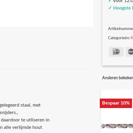
✓
Voor 12:0
✓
Hoogste 
Artikelnumme
Categorieën:
F
Anderen bekeke
Bespaar 10%
elegeerd staal, met
snijders.‚
daardoor te utliseren in
n alle verlijmde hout