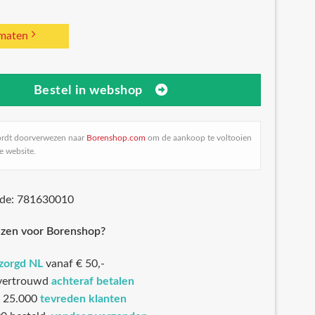
 maten
Bestel in webshop
ordt doorverwezen naar
Borenshop.com
om de aankoop te voltooien
e website.
ode: 781630010
zen voor Borenshop?
ezorgd NL
vanaf € 50,-
 vertrouwd
achteraf betalen
 25.000
tevreden klanten