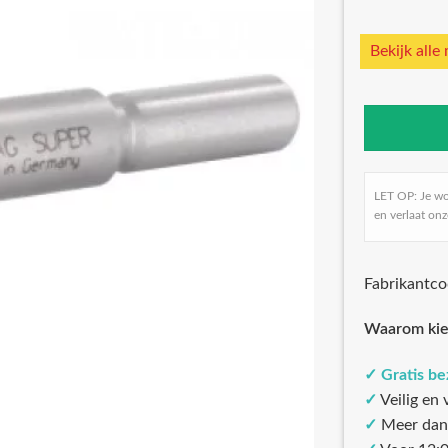
Bekijk alle
LET OP: Je w
en verlaat onz
Fabrikantc
Waarom kie
✓
Gratis b
✓
Veilig en
✓
Meer dan