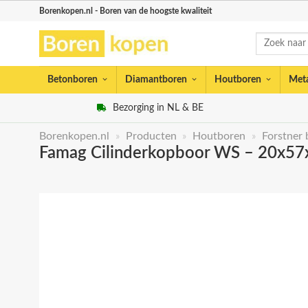
Skip
Borenkopen.nl - Boren van de hoogste kwaliteit
to
Zoeken
content
naar:
Betonboren
Diamantboren
Houtboren
Met
Bezorging in NL & BE
Borenkopen.nl
»
Producten
»
Houtboren
»
Forstner 
Famag Cilinderkopboor WS – 20x5