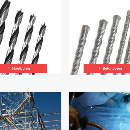
Houtboren
Betonboren