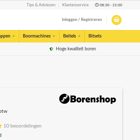
08:30 - 21:00
Tips & Adviezen
Klantenservice
Inloggen / Registreren
appen
Boormachines
Beitels
Bitsets
Hoge kwaliteit boren
 btw
10 beoordelingen
d