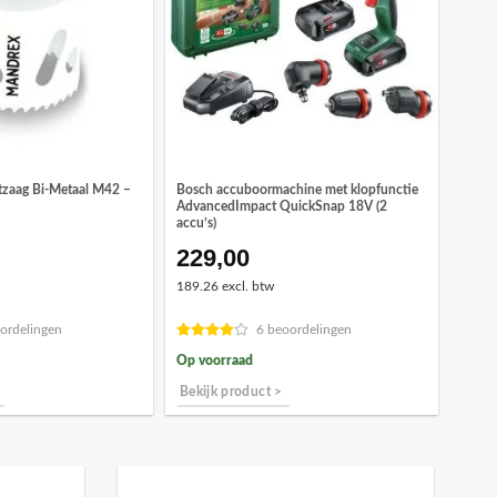
zaag Bi-Metaal M42 –
Bosch accuboormachine met klopfunctie
AdvancedImpact QuickSnap 18V (2
accu’s)
229,00
189.26 excl. btw
ordelingen
6 beoordelingen
Op voorraad
Bekijk product >