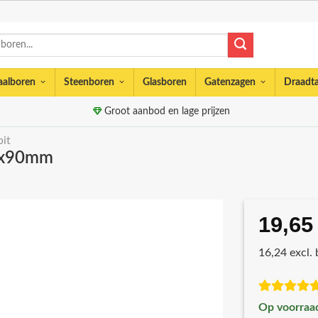
aalboren
Steenboren
Glasboren
Gatenzagen
Draadt
Groot aanbod en lage prijzen
bit
7x90mm
19,65
16,24 excl.
Op voorraa