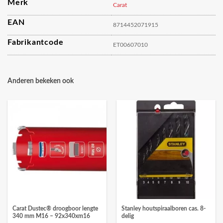
Merk
Carat
EAN
8714452071915
Fabrikantcode
ET00607010
Anderen bekeken ook
Carat Dustec® droogboor lengte
Stanley houtspiraalboren cas. 8-
340 mm M16 – 92x340xm16
delig