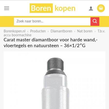
Skip
to
content
Zoeken
naar:
Borenkopen.nl
»
Producten
»
Diamantboren
»
Nat boren
»
T.b.v.
accu boormachine
Carat master diamantboor voor harde wand,-
vloertegels en natuursteen – 36×1/2″G