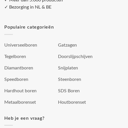
✓ Meer dan 5.000 producten
✓ Bezorging in NL & BE
Populaire categorieën
Universeelboren
Gatzagen
Tegelboren
Doorslijpschijven
Diamantboren
Snijplaten
Speedboren
Steenboren
Hardhout boren
SDS Boren
Metaalborenset
Houtborenset
Heb je een vraag?