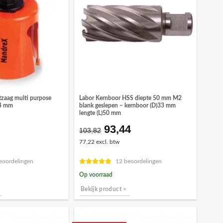
zaag multi purpose
Labor Kernboor HSS diepte 50 mm M2
24 mm
blank geslepen – kernboor (D)33 mm
lengte (L)50 mm
93,44
Oorspronkelijke
Huidige
103,82
prijs
prijs
77,22 excl. btw
was:
is:
€103,82.
€93,44.
eoordelingen
12 beoordelingen
Op voorraad
Bekijk product >