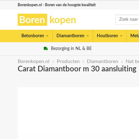
Skip
Borenkopen.nl - Boren van de hoogste kwaliteit
to
Zoeken
content
naar:
Betonboren
Diamantboren
Houtboren
Met
Bezorging in NL & BE
Borenkopen.nl
»
Producten
»
Diamantboren
»
Nat b
Carat Diamantboor m 30 aansluiti