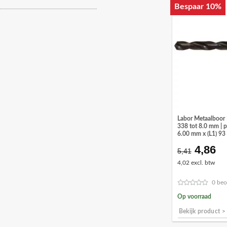
Bespaar 10%
Labor Metaalboor
338 tot 8.0 mm | p
6.00 mm x (L1) 93
4,86
Oorspr
Hu
5,41
prijs
pr
4,02 excl. btw
was:
is:
€5,41.
€4
0 beo
Op voorraad
Bekijk product >