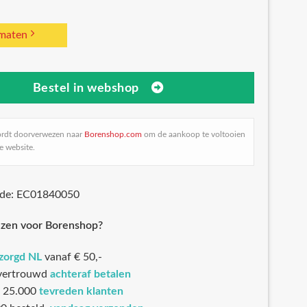
 maten
Bestel in webshop
ordt doorverwezen naar
Borenshop.com
om de aankoop te voltooien
e website.
ode: EC01840050
zen voor Borenshop?
ezorgd NL
vanaf € 50,-
 vertrouwd
achteraf betalen
 25.000
tevreden klanten