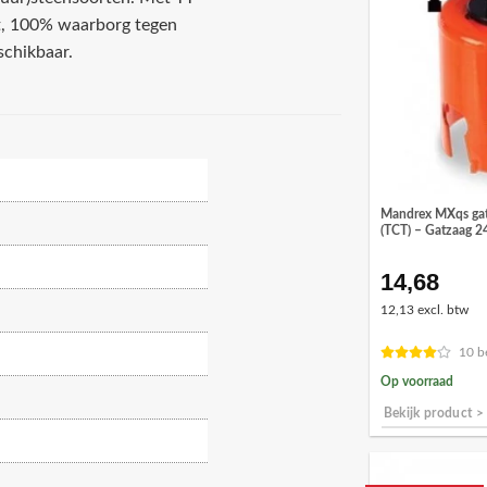
st, 100% waarborg tegen
schikbaar.
Mandrex MXqs gat
(TCT) – Gatzaag 
14,68
12,13 excl. btw
10 b
Op voorraad
Bekijk product >