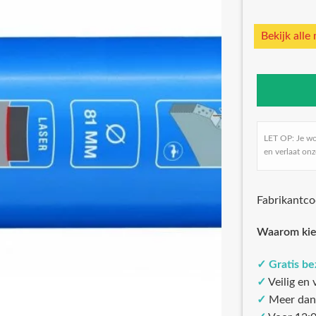
Bekijk alle
LET OP: Je w
en verlaat onz
Fabrikantc
Waarom kie
✓
Gratis b
✓
Veilig en
✓
Meer dan