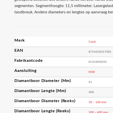
segmenten. Segmenthoogte: 11,5 millimeter. Lasergela
tandbreuk. Andere diameters en lengtes op aanvraag be
Merk
Carat
EAN
8714452017081
Fabrikantcode
EC01840050
Aansluiting
M30
Diamantboor Diameter (mm)
61
Diamantboor Lengte (mm)
400
Diamantboor Diameter (reeks)
50 – 100 mm
Diamantboor Lengte (reeks)
300 – 400 mm