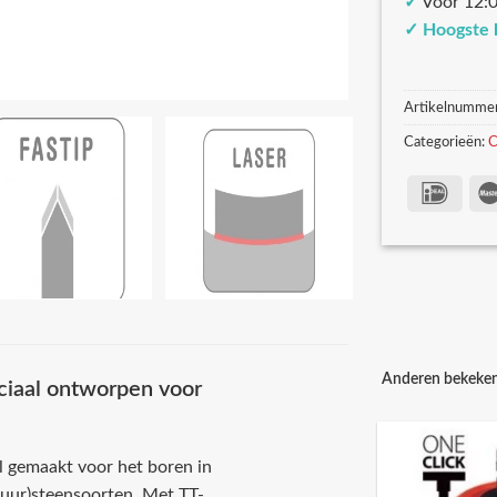
✓
Voor 12:0
✓
Hoogste 
Artikelnumme
Categorieën:
C
Anderen bekeke
ciaal ontworpen voor
l gemaakt voor het boren in
tuur)steensoorten. Met TT-