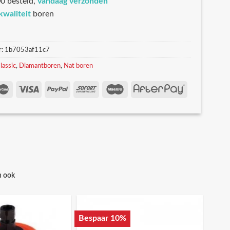
0 besteld,
vandaag verzonden
kwaliteit
boren
r:
1b7053af11c7
lassic
,
Diamantboren
,
Nat boren
n ook
Bespaar 10%