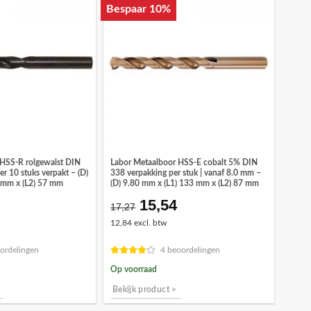
Bespaar 10%
 HSS-R rolgewalst DIN
Labor Metaalboor HSS-E cobalt 5% DIN
er 10 stuks verpakt – (D)
338 verpakking per stuk | vanaf 8.0 mm –
 mm x (L2) 57 mm
(D) 9.80 mm x (L1) 133 mm x (L2) 87 mm
15,54
onkelijke
idige
Oorspronkelijke
Huidige
17,27
ijs
prijs
prijs
12,84 excl. btw
was:
is:
,86.
€17,27.
€15,54.
ordelingen
4 beoordelingen
Op voorraad
Bekijk product >