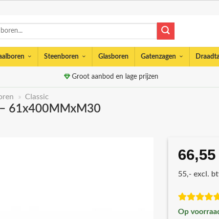
aalboren
Steenboren
Glasboren
Gatenzagen
Draadt
Groot aanbod en lage prijzen
oren
»
Classic
ng – 61x400MMxM30
66,55
55,- excl. b
Op voorraa