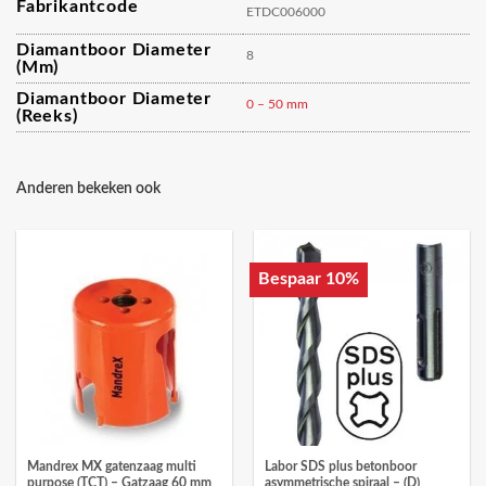
Fabrikantcode
ETDC006000
Diamantboor Diameter
8
(mm)
Diamantboor Diameter
0 – 50 mm
(reeks)
Anderen bekeken ook
Bespaar 10%
Mandrex MX gatenzaag multi
Labor SDS plus betonboor
purpose (TCT) – Gatzaag 60 mm
asymmetrische spiraal – (D)