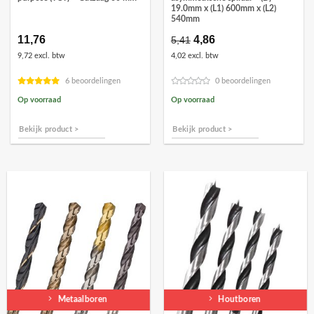
19.0mm x (L1) 600mm x (L2)
540mm
11,76
Oorspronkelijke
4,86
Huidige
5,41
prijs
prijs
9,72 excl. btw
4,02 excl. btw
was:
is:
€5,41.
€4,86.
6 beoordelingen
0 beoordelingen
Op voorraad
Op voorraad
Bekijk product >
Bekijk product >
Metaalboren
Houtboren