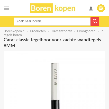
Skip
to
content
Zoeken
naar:
Borenkopen.nl
»
Producten
»
Diamantboren
»
Droogboren
»
In
tegels boren
Carat classic tegelboor voor zachte wandtegels –
8MM