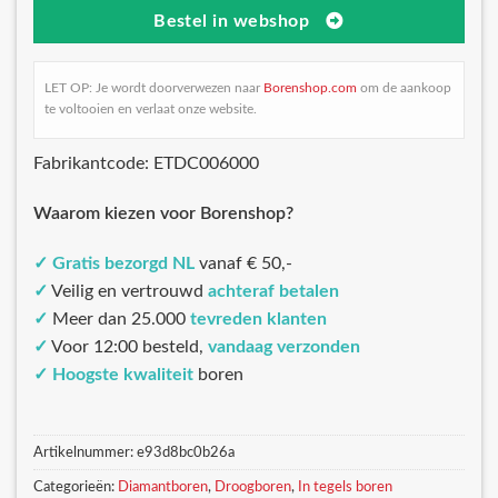
Bestel in webshop
LET OP: Je wordt doorverwezen naar
Borenshop.com
om de aankoop
te voltooien en verlaat onze website.
Fabrikantcode: ETDC006000
Waarom kiezen voor Borenshop?
✓
Gratis bezorgd NL
vanaf € 50,-
✓
Veilig en vertrouwd
achteraf betalen
✓
Meer dan 25.000
tevreden klanten
✓
Voor 12:00 besteld,
vandaag verzonden
✓
Hoogste kwaliteit
boren
Artikelnummer:
e93d8bc0b26a
Categorieën:
Diamantboren
,
Droogboren
,
In tegels boren