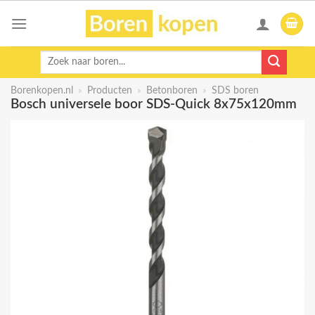
Skip
to
content
Zoeken
naar:
Borenkopen.nl
»
Producten
»
Betonboren
»
SDS boren
Bosch universele boor SDS-Quick 8x75x120mm