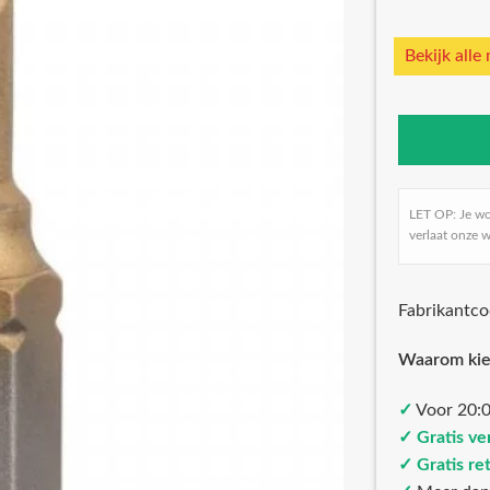
Bekijk alle
LET OP: Je w
verlaat onze w
Fabrikantc
Waarom kie
✓
Voor 20:0
✓ Gratis ve
✓ Gratis re