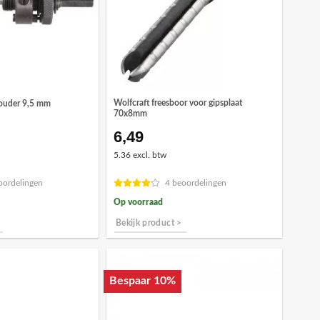
Wolfcraft freesboor voor gipsplaat
houder 9,5 mm
70x8mm
6,49
ronkelijke
Huidige
prijs
5.36 excl. btw
is:
7.
€25,35.
oordelingen
4 beoordelingen
Op voorraad
Bekijk product >
Bespaar 10%