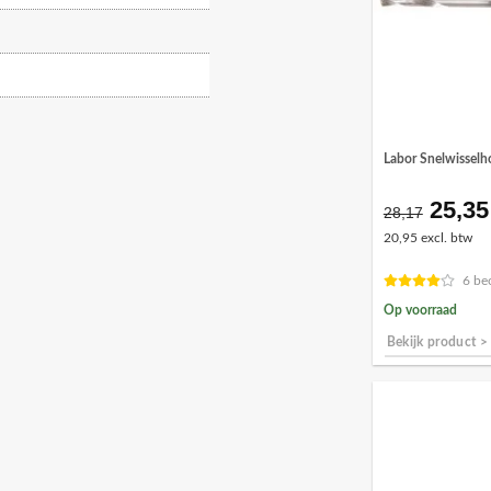
Labor Snelwissel
25,35
Oorsp
28,17
prijs
20,95 excl. btw
was:
€28,1
6 be
Op voorraad
Bekijk product >