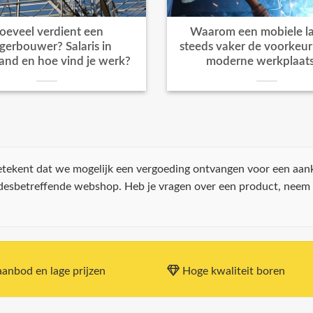
oeveel verdient een
Waarom een mobiele la
igerbouwer? Salaris in
steeds vaker de voorkeur k
and en hoe vind je werk?
moderne werkplaat
 betekent dat we mogelijk een vergoeding ontvangen voor een aan
 desbetreffende webshop. Heb je vragen over een product, neem
anbod en lage prijzen
Hoge kwaliteit boren