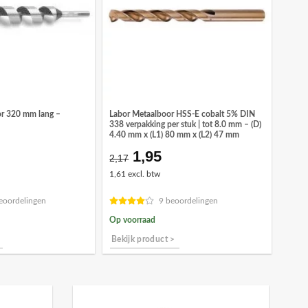
r 320 mm lang –
Labor Metaalboor HSS-E cobalt 5% DIN
338 verpakking per stuk | tot 8.0 mm – (D)
4.40 mm x (L1) 80 mm x (L2) 47 mm
1,95
Oorspronkelijke
Huidige
2,17
prijs
prijs
1,61 excl. btw
was:
is:
€2,17.
€1,95.
eoordelingen
9 beoordelingen
Op voorraad
Bekijk product >