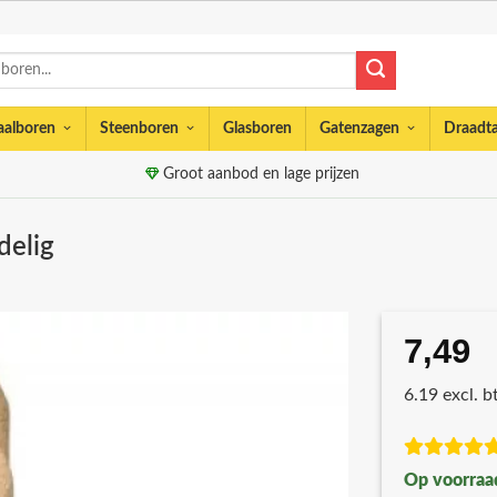
aalboren
Steenboren
Glasboren
Gatenzagen
Draadt
Groot aanbod en lage prijzen
delig
7,49
6.19 excl. 
Op voorraa