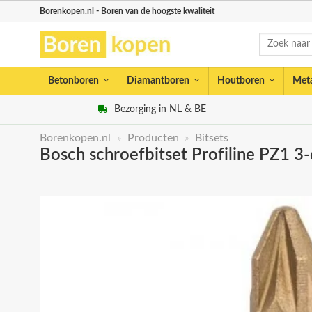
Skip
Borenkopen.nl - Boren van de hoogste kwaliteit
to
Zoeken
content
naar:
Betonboren
Diamantboren
Houtboren
Met
Bezorging in NL & BE
Borenkopen.nl
»
Producten
»
Bitsets
Bosch schroefbitset Profiline PZ1 3-