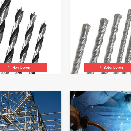
Houtboren
Betonboren