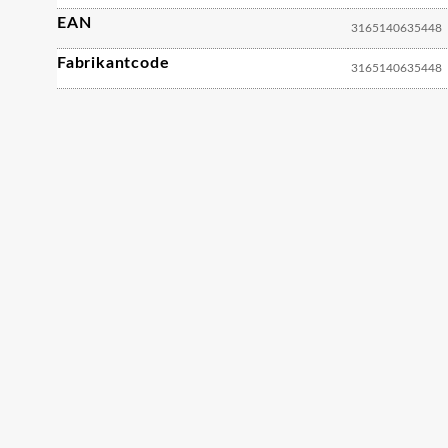
EAN
3165140635448
Fabrikantcode
3165140635448