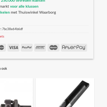
n
250.000 tevreden klanten
markt
voor alle klussen
nkelen
met Thuiswinkel Waarborg
r:
7bc38e64b6df
sets
n ook