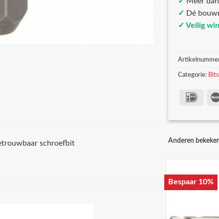
✓
Meer da
✓
Dé bouw
✓ Veilig wi
Artikelnumme
Categorie:
Bit
Anderen bekeke
betrouwbaar schroefbit
Bespaar 10%