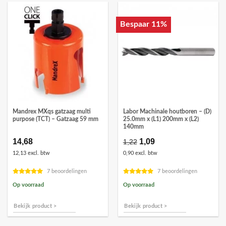
Bespaar 11%
Mandrex MXqs gatzaag multi
Labor Machinale houtboren – (D)
purpose (TCT) – Gatzaag 59 mm
25.0mm x (L1) 200mm x (L2)
140mm
14,68
Oorspronkelijke
1,09
Huidige
1,22
prijs
prijs
12,13 excl. btw
0,90 excl. btw
was:
is:
€1,22.
€1,09.
7 beoordelingen
7 beoordelingen
Op voorraad
Op voorraad
Bekijk product >
Bekijk product >