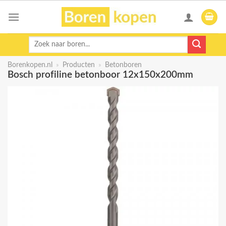
Skip
to
content
Zoeken
naar:
Borenkopen.nl
»
Producten
»
Betonboren
Bosch profiline betonboor 12x150x200mm