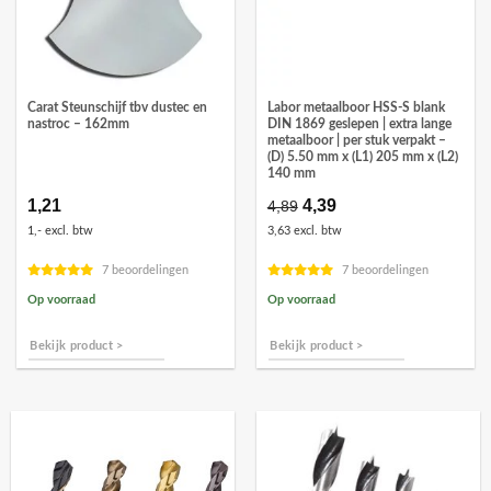
Carat Steunschijf tbv dustec en
Labor metaalboor HSS-S blank
nastroc – 162mm
DIN 1869 geslepen | extra lange
metaalboor | per stuk verpakt –
(D) 5.50 mm x (L1) 205 mm x (L2)
140 mm
1,21
Oorspronkelijke
4,39
Huidige
4,89
prijs
prijs
1,- excl. btw
3,63 excl. btw
was:
is:
€4,89.
€4,39.
7 beoordelingen
7 beoordelingen
Op voorraad
Op voorraad
Bekijk product >
Bekijk product >