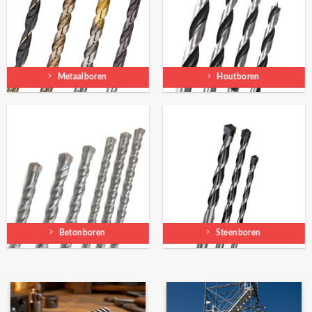
Metaalboren
Houtboren
Betonboren
Steenboren