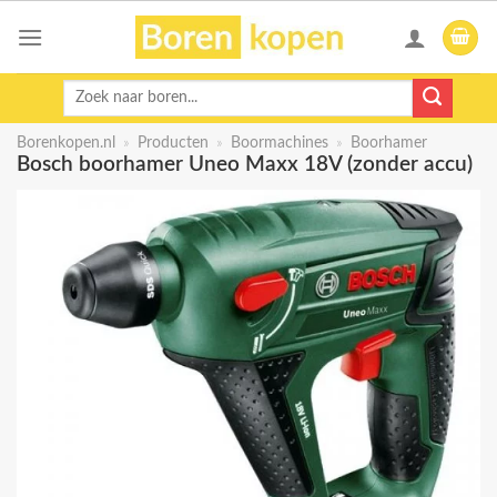
Skip
to
content
Zoeken
naar:
Borenkopen.nl
»
Producten
»
Boormachines
»
Boorhamer
Bosch boorhamer Uneo Maxx 18V (zonder accu)