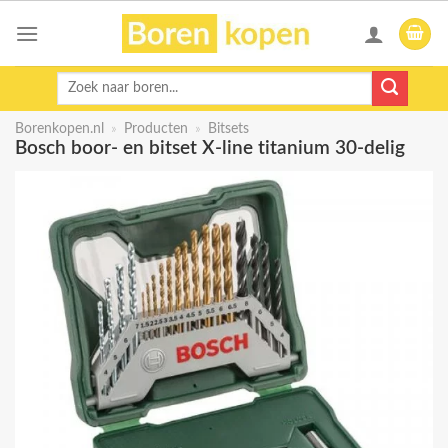
Skip
to
content
Zoeken
naar:
Borenkopen.nl
»
Producten
»
Bitsets
Bosch boor- en bitset X-line titanium 30-delig