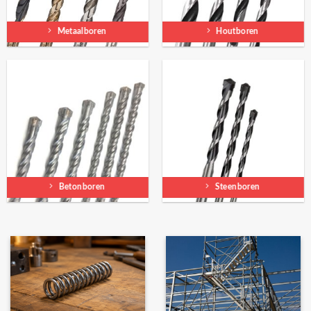
Metaalboren
Houtboren
Betonboren
Steenboren