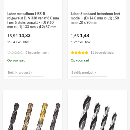
Labor metaalboor HSS-R
Labor Standaard betonboor kort
rolgewalst DIN 338 vanaf 8.0 mm
model – (D) 14.0 mm x (L1) 150
| per 5 stuks verpakt – (D) 9.60
mm (L2) x 90 mm
mm x (L1) 133 mm x (L2) 87 mm
Oorspronkelijke
14,33
Huidige
Oorspronkelijke
1,48
Huidige
15,92
1,63
prijs
prijs
prijs
prijs
11,84 excl. btw
1,22 excl. btw
was:
is:
was:
is:
€15,92.
€14,33.
€1,63.
€1,48.
0 beoordelingen
11 beoordelingen
Op voorraad
Op voorraad
Bekijk product >
Bekijk product >