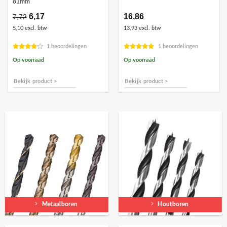
81mm
Oorspronkelijke
6,17
Huidige
16,86
7,72
prijs
prijs
5,10 excl. btw
13,93 excl. btw
was:
is:
€7,72.
€6,17.
1 beoordelingen
1 beoordelingen
Op voorraad
Op voorraad
Bekijk product >
Bekijk product >
Metaalboren
Houtboren