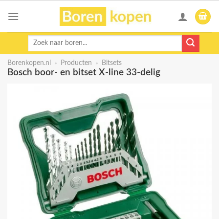
Skip
to
content
Zoeken
naar:
Borenkopen.nl
»
Producten
»
Bitsets
Bosch boor- en bitset X-line 33-delig