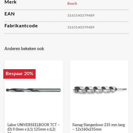
Merk
Bosch
EAN
3165140379489
Fabrikantcode
3165140379489
Anderen bekeken ook
Bespaar 20%
Labor UNIVERSEELBOOR TCT –
Famag Slangenboor 235 mm lang
(D) 9.0mm x (L1) 125mm x (L2)
– 12x160x235mm