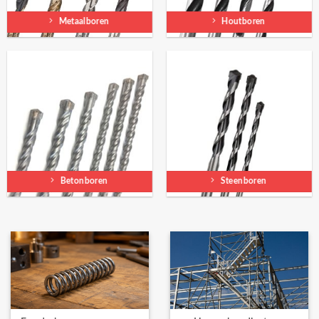
Metaalboren
Houtboren
Betonboren
Steenboren