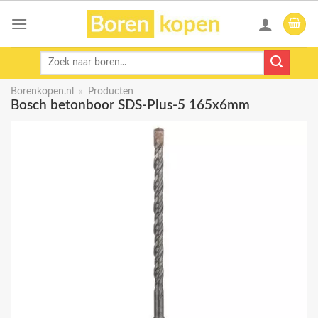
Skip
to
content
Zoeken
naar:
Borenkopen.nl
»
Producten
Bosch betonboor SDS-Plus-5 165x6mm