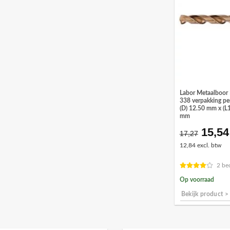
Labor Metaalboor
338 verpakking per
(D) 12.50 mm x (L
mm
15,54
Oorsp
17,27
prijs
12,84 excl. btw
was:
€17,2
2 be
Op voorraad
Bekijk product >