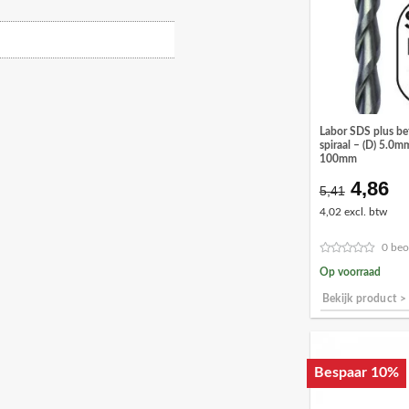
Labor SDS plus b
spiraal – (D) 5.0m
100mm
4,86
Oorspr
Hu
5,41
prijs
pr
4,02 excl. btw
was:
is:
€5,41.
€4
0 beo
Op voorraad
Bekijk product >
Bespaar 10%