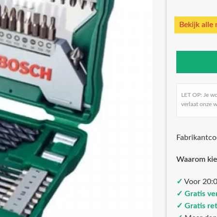
Bekijk alle
LET OP: Je w
verlaat onze w
Fabrikantc
Waarom kie
✓
Voor 20:0
✓ Gratis ve
✓ Gratis re