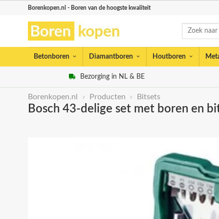
Skip
Borenkopen.nl - Boren van de hoogste kwaliteit
to
Zoeken
content
naar:
Betonboren
Diamantboren
Houtboren
Met
Bezorging in NL & BE
Borenkopen.nl
»
Producten
»
Bitsets
Bosch 43-delige set met boren en bi