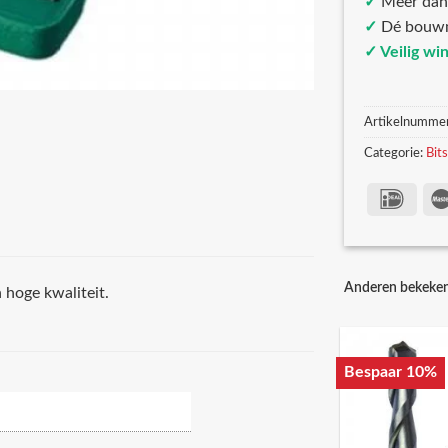
✓
Meer da
✓
Dé bouw
✓ Veilig wi
Artikelnumme
Categorie:
Bit
Anderen bekeke
 hoge kwaliteit.
Bespaar 10%