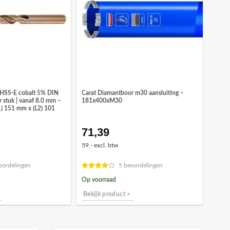
 HSS-E cobalt 5% DIN
Carat Diamantboor m30 aansluiting –
 stuk | vanaf 8.0 mm –
181x400xM30
1) 151 mm x (L2) 101
71,39
ronkelijke
Huidige
prijs
59,- excl. btw
is:
7.
€15,54.
oordelingen
5 beoordelingen
Op voorraad
Bekijk product >