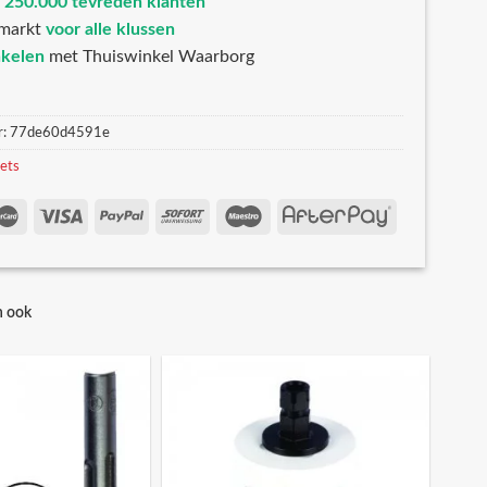
n
250.000 tevreden klanten
markt
voor alle klussen
nkelen
met Thuiswinkel Waarborg
r:
77de60d4591e
sets
n ook