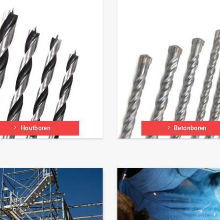
Houtboren
Betonboren