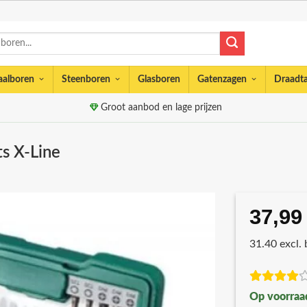
aalboren
Steenboren
Glasboren
Gatenzagen
Draadt
Groot aanbod en lage prijzen
ts X-Line
37,99
31.40 excl.
Op voorraa