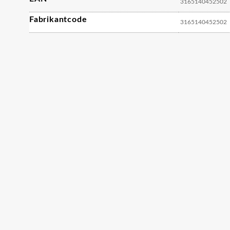
3165140452502
Fabrikantcode
3165140452502