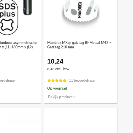
etonboor asymmetrische
Mandrex MXqs gatzaag Bi-Metaal M42 –
m x (L1) 160mm x (L2)
Gatzaag 210 mm
10,24
onkelijke
idige
ijs
8,46 excl. btw
,86.
ordelingen
11 beoordelingen
Op voorraad
Bekijk product >