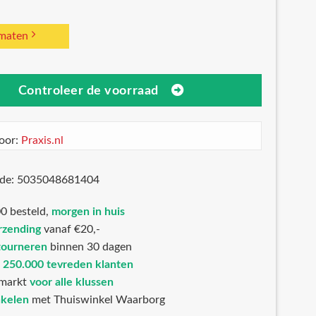
 maten
Controleer de voorraad
oor:
Praxis.nl
ode: 5035048681404
0 besteld,
morgen in huis
rzending
vanaf €20,-
tourneren
binnen 30 dagen
n
250.000 tevreden klanten
markt
voor alle klussen
nkelen
met Thuiswinkel Waarborg