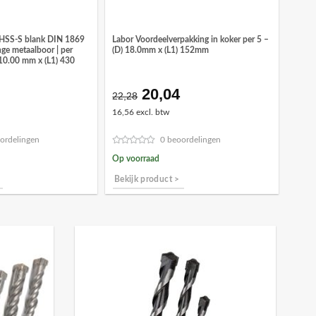
 HSS-S blank DIN 1869
Labor Voordeelverpakking in koker per 5 –
nge metaalboor | per
(D) 18.0mm x (L1) 152mm
 10.00 mm x (L1) 430
20,04
onkelijke
idige
Oorspronkelijke
Huidige
22,28
ijs
prijs
prijs
16,56 excl. btw
was:
is:
,39.
€22,28.
€20,04.
ordelingen
0 beoordelingen
Op voorraad
Bekijk product >