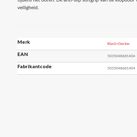
tijdens het boren. De anti-slip softgrip van de klopboo
veiligheid.
Merk
Black+Decker
EAN
5035048681404
Fabrikantcode
5035048681404