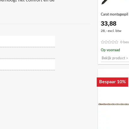
r verhoogt het comfort en de
Carat montagespil
33,88
28,- excl. btw
0 beo
Op voorraad
Bekijk product >
Bespaar 10%