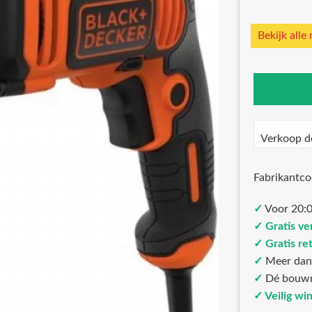
Bekijk alle
Verkoop d
Fabrikantc
✓
Voor 20:0
✓ Gratis ve
✓ Gratis re
✓
Meer da
✓
Dé bouw
✓ Veilig wi