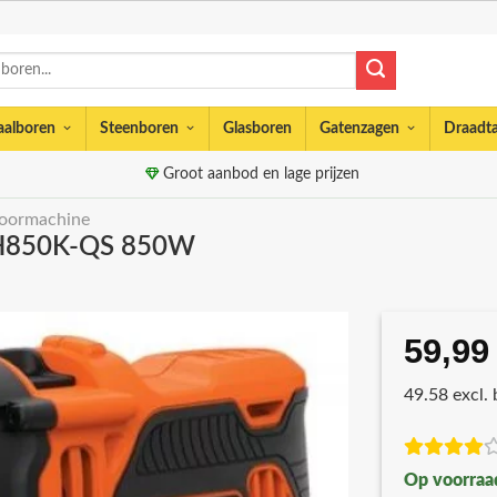
aalboren
Steenboren
Glasboren
Gatenzagen
Draadt
Groot aanbod en lage prijzen
oormachine
EH850K-QS 850W
59,99
49.58 excl.
Op voorraa