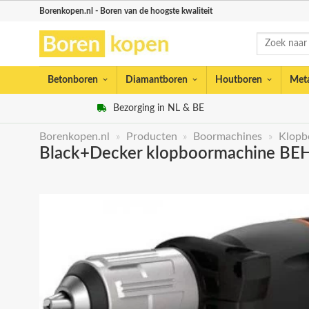
Skip
Borenkopen.nl - Boren van de hoogste kwaliteit
to
Zoeken
content
naar:
Betonboren
Diamantboren
Houtboren
Met
Bezorging in NL & BE
Borenkopen.nl
»
Producten
»
Boormachines
»
Klopb
Black+Decker klopboormachine B