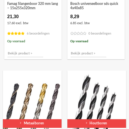
Famag Slangenboor 320 mm lang
Bosch universeelboor sds quick
– 15x255x320mm
4x40x85
21,30
8,29
17,60 excl. btw
6.85 excl. btw
6 beoordelingen
0 beoordelingen
Op voorraad
Op voorraad
Bekijk product >
Bekijk product >
Metaalboren
Houtboren