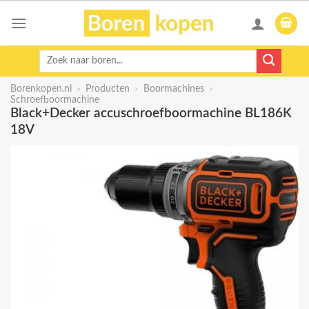
Skip
to
content
Zoeken
naar:
Borenkopen.nl
»
Producten
»
Boormachines
»
Schroefboormachine
Black+Decker accuschroefboormachine BL186K
18V